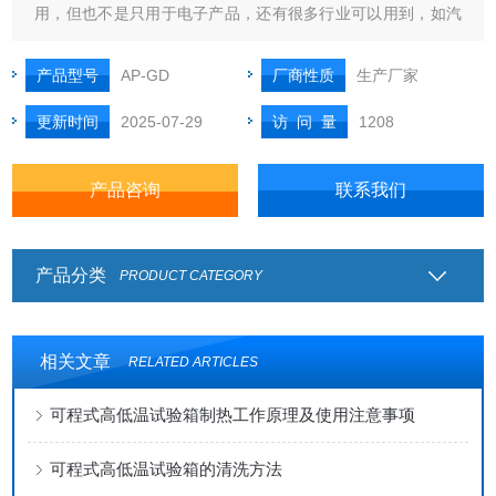
用，但也不是只用于电子产品，还有很多行业可以用到，如汽
车配件、光电产品、安防产品、塑胶产品、纸业产品、照明产
品、化工产品等所有工业行业基本上都可以买来做试验、实
产品型号
AP-GD
厂商性质
生产厂家
验、研发。
更新时间
2025-07-29
访 问 量
1208
产品咨询
联系我们
产品分类
PRODUCT CATEGORY
相关文章
RELATED ARTICLES
可程式高低温试验箱制热工作原理及使用注意事项
可程式高低温试验箱的清洗方法