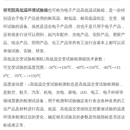
研究院高低温环境试验箱
也可称为电子产品高低温试验箱，是一款特
别适合于电子产品使用的耐高温、耐低温、耐高低温恒定、交变、循
环试验的设备。虽然是适合电子产品用，但也不是只用于电子产品，
还有很多行业可以用到，如汽车配件、光电产品、安防产品、塑胶产
品、纸业产品、照明产品、化工产品等所有工业行业基本上都可以买
来做试验、实验、研发。
高低温交变试验检测机
高低温交变试验检测箱技术参数：
|
可交变试验的温度范围：
℃
℃、
℃
℃、
℃
-20
~+150
-40
~+150
-60
~+15
℃、
℃～
℃
0
-70
~+150
温度波动度：
≤高低温交变试验检测机也是高低温交变试验检测箱，
是航空、航天、汽车、机电、光电、家电、
、电工、电子科研等
LED
领域需要的检测试设备，用于检测和试验确定各行各业各种各类的工
业产品及材料进行高温、低温、高低温交变或恒定想要做试验的温度
环境来检测过后的变化，确定相关试验后的参数及性能指标是否还达
标或者正常。