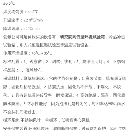
±
℃
0.5
温度均匀度：
≤±
℃
2
升温速率：
≥
℃
2-3
/min
降温速率：
≤
℃
1
/min
爱佩公司可延伸购买的设备有：
研究院高低温环境试验箱
，冷热冲击
试验箱，步入式恒温恒湿试验室等温度试验设备。
使用环境温度：
℃～
℃
+5
35
标准配置：
、观察窗；
、测试引线孔；
、防潮照明灯；
、不锈钢
1
2
3
4
样品架；
、湿球纱布。
5
保温材料：
聚氨酯泡沫
（
它的优势分别是：
高效节能，填充后无缝
:
1.
隙，固化后粘结强固。
防震抗压，固化后不开裂，不腐化，不脱
2.
落。
具有超低温热传导率，耐候保温。
高效绝缘，隔音，固化后
3.
4.
防水防潮。
防水性能好，因为泡沫孔是封闭的，封闭率达
雨水
5.
95% ,
不会从孔间渗过去。）
循环系统
不锈钢风叶，单循环，低噪音离心风机
:
安全保护装置
压缩机超压，漏电断电保护，过载熔断保护，风机过热
: