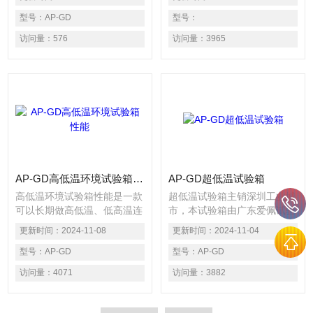
反作用把手，操作容易。 2）
部循环,部分循环，程序连
进口型多功能, 扩展性强之专
型号：
AP-GD
接，设定程序终了动作,设定
型号：
用温度控制器,操作简单,学习
待机动作。可USB连接U盘实
访问量：
576
访问量：
3965
容易, 控制稳定可靠.可供低温
时记录试验数据，导出试验历
及超低温双重试验。 3)进口
史数据，导入图片。
离心风机结合水平及垂直角度
可调双层百叶强制送风循环设
计，可避免箱内的气流死角,
保证箱内每个角落温湿度均匀
度更加一致。
AP-GD高低温环境试验箱性能
AP-GD超低温试验箱
高低温环境试验箱性能是一款
超低温试验箱主销深圳工业城
可以长期做高低温、低高温连
市，本试验箱由广东爱佩试验
续循环做试验的机器，主要用
设备有限公司提供生产、销
更新时间：
2024-11-08
更新时间：
2024-11-04
于测试、实验和试验确定电子
售、服务与售后。常销于深圳
产品及电子产品零配件或材料
型号：
AP-GD
光电行业、深圳电子行业、深
型号：
AP-GD
在进行高温、低温、或恒定交
圳照明行业、深圳软件产业、
访问量：
4071
访问量：
3882
变试验的温度环境变化后的参
深圳通讯行业等各行各业。主
数及性能。用于检测和试验确
要给它们提供高温试验、低温
定各行各业各种各类的工业产
试验、或高低温交变试验的环