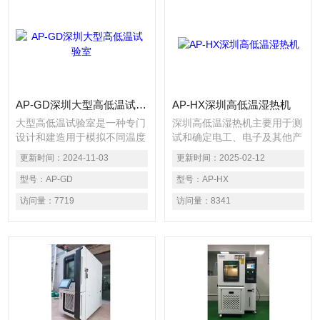
AP-GD深圳大型高低温试验室
AP-HX深圳高低温湿热机
大型高低温试验室是一种专门
深圳高低温湿热机主要用于测
设计和建造用于模拟不同温度
试和确定电工、电子及其他产
条件下进行测试和研究的设
品及材料进行高温、低温、交
更新时间：
2024-11-03
更新时间：
2025-02-12
施，满足不同领域的测试需
变湿热度或恒定试验的温度环
求。它们被广泛应用于材料研
型号：
AP-GD
境变化后的参数及性能。它适
型号：
AP-HX
究、产品开发、性能验证等领
用于多个行业领域，如航空航
访问量：
7719
访问量：
8341
域。
天、汽车制造、家电、科研机
构、电工电子、医疗制药、设
备仪表等，对于测试材料、组
件、设备在不同环境下的性能
表现至关重要。