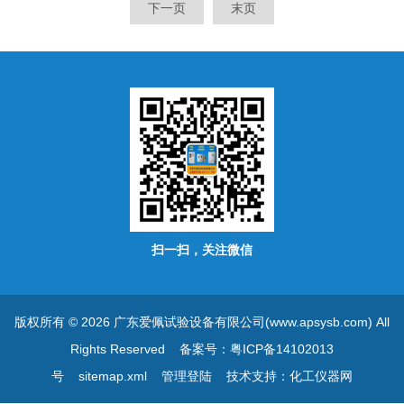
下一页
末页
品及材料进行高温、低温、高
境测试，以对比各行各业的样
低温交变或恒定想要做试验的
品在测试前后的材质变化及强
温度环境来检测过后的变化，
力的减衰程度。
确定相关试验后的参数及性能
指标是否还达标或者正常。
扫一扫，关注微信
版权所有 © 2026 广东爱佩试验设备有限公司(www.apsysb.com) All
Rights Reserved
备案号：粤ICP备14102013
号
sitemap.xml
管理登陆
技术支持：
化工仪器网