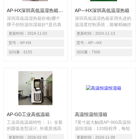
AP-HX深圳高低温湿热箱价格
AP—HX深圳高低温湿热箱
深圳高低温湿热箱价格|哪个
深圳高低温湿热箱采用先进的
牌子的恒温恒湿箱好?是仿真
温湿度控制系统，能够精确控
产品在气候环境温湿组合条件
制箱体内的温度和湿度。温度
更新时间：
2024-11-03
更新时间：
2024-11-13
下（高低温操作&储存、温度
偏差通常在±2%以内，湿度偏
循环、高温高湿、低温低湿、
型号：
AP-HX
差在±3%RH以内，且温湿度
型号：
AP—HX
结露试验...等），检测产品本
波动度和均匀度均能满足相关
访问量：
6155
访问量：
7500
身的适应能力与特性是否改
标准的要求。
变。※需符合性规范之要求
（IEC、JIS、GB、MIL…）
以达到间量测程序*性（含测
试步骤、条件、方法）。
AP-GD工业高低温箱
高温恒温恒湿箱
工业高低温箱特性： 1）全新
7英寸超大触摸AP-900高温恒
的圆弧造型设计, 外观质感高
温恒湿箱：120组程序，每组
水准,美观大方,并采用平面无
程序100段，可以设置程序全
更新时间：
2026-02-05
更新时间：
2024-11-09