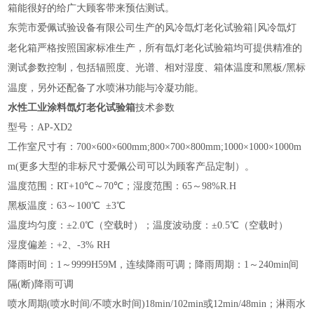
箱能很好的给广大顾客带来预估测试。
东莞市爱佩试验设备有限公司生产的风冷氙灯老化试验箱
风冷氙灯
|
老化箱严格按照国家标准生产，所有氙灯老化试验箱均可提供精准的
测试参数控制，包括辐照度、光谱、相对湿度、箱体温度和黑板
黑标
/
温度，另外还配备了水喷淋功能与冷凝功能。
水性工业涂料氙灯老化试验箱
技术参数
型号：AP-XD2
工作室尺寸有：700×600×600mm;800×700×800mm;1000×1000×1000m
m(更多大型的非标尺寸爱佩公司可以为顾客产品定制）。
温度范围：RT+10℃～70℃；湿度范围：65～98%R.H
黑板温度：63～100℃ ±3℃
温度均匀度：±2.0℃（空载时）；温度波动度：±0.5℃（空载时）
湿度偏差：+2、-3% RH
降雨时间：1～9999H59M，连续降雨可调；降雨周期：1～240min间
隔(断)降雨可调
喷水周期(喷水时间/不喷水时间)18min/102min或12min/48min；淋雨水