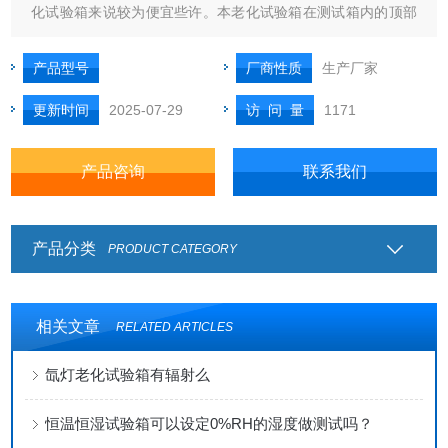
化试验箱来说较为便宜些许。本老化试验箱在测试箱内的顶部
安装了一个或多个风冷型的氙灯灯管。在这一系统中，它的过
滤器是平板型的,所以有时还被叫为平板型氙灯老化试验箱，过
产品型号
厂商性质
生产厂家
滤器被置于灯管的下部,同时在测试箱内的顶部和侧部均装有反
更新时间
2025-07-29
访 问 量
1171
射系统以增强辐照度的分布均匀性。
产品咨询
联系我们
产品分类
PRODUCT CATEGORY
相关文章
RELATED ARTICLES
氙灯老化试验箱有辐射么
恒温恒湿试验箱可以设定0%RH的湿度做测试吗？