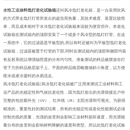
水性工业涂料氙灯老化试验箱
还叫风冷氙灯老化箱，是一台采用吹风
的方式带走氙灯灯管所发出的超负荷热量，其技术难度、
装置比较
简
单，而且成本相对于水冷氙灯老化试验箱来说较为便宜些许。本老化
试验箱
在测试
箱内
的顶部安装了一个或多个
风
冷
型的
氙灯
灯
管。在这
一系统中，
它的
过滤器是平板型的
所以有时还被叫为
平板型
氙灯老化
,
试验箱，
过滤器被置于灯管
的
下部
同时在测试
箱内
的顶部和侧部
均
装
,
有反射系统以增强辐照度的
分布
均匀性。
准备
测试
的
样品被
摆放
在灯
管下方的样品
格层架子
上。
平面的
样品
格层
略微倾斜小角度，以
方
便
喷水或者冷凝时的
水
易
流走
。
风冷氙灯老化试验箱
风冷氙灯老化箱被广泛用来测试工业材料和工
|
业产品的光稳定性和气候抗老化性，因为氙灯发出的光谱很接近户外
完整的包括紫外光（
）、红外线（
）太阳光谱和可视光。为获得
UV
IR
精准的，重复性好的测试结果，所有的光稳定性或老化性能测试必须
控制光线的质量，光强的改变则会影响工业材料损坏速度，而光谱能
量分布的改变则会影响材料降解的速度和类型。所以此氙灯老化试验