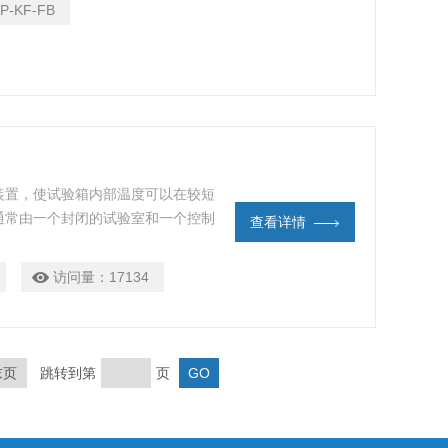
P-KF-FB
装置，使试验箱内部温度可以在较短
通常由一个封闭的试验室和一个控制
查看详情
温度，并监测环境参数如温度、湿度
访问量：
17134
末页
跳转到第
页