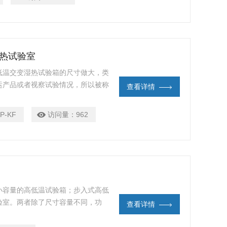
湿热试验室
低温交变湿热试验箱的尺寸做大，类
运产品或者视察试验情况，所以被称
查看详情
试验室应用于测试产品量多、体积大
业、国防工业、LED长型灯具、户
P-KF
访问量：
962
耐高温、耐低温、耐湿热交变或者恒
小容量的高低温试验箱；步入式高低
验室。两者除了尺寸容量不同，功
查看详情
是差不多的。步入式高低温环境试验
弧焊制作而成，箱体外胆采用冷轧板喷