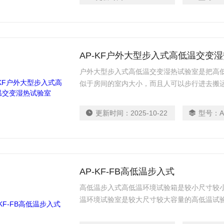
AP-KF户外大型步入式高低温交变
户外大型步入式高低温交变湿热试验室是把高
似于房间的室内大小，而且人可以步行进去搬
户外大型为步入式高低温交变湿热试验室。本
之工业产品，如自动化零组件汽车部件、航天工
更新时间：
2025-10-22
型号：
A
外大型广告、批量电子电器件等等相关产品之
定试验。
AP-KF-FB高低温步入式
高低温步入式高低温环境试验箱是较小尺寸较
温环境试验室是较大尺寸较大容量的高低温试
能、用途、满足标准、执行标准、使用行业均
箱箱体内胆采用 不锈钢（SUS3042B）氩