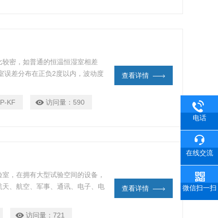
比较密，如普通的恒温恒湿室相差
验室误差分布在正负2度以内，波动度
查看详情
度解析精度：0.1%R.H，温度控制精
P-KF
访问量：
590
电话
在线交流
验室，在拥有大型试验空间的设备，
航天、航空、军事、通讯、电子、电
微信扫一扫
查看详情
机械、高等院校、科研单位等各个领
访问量：
721