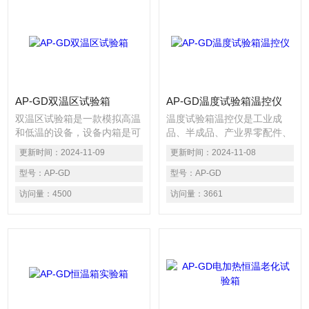
AP-GD双温区试验箱
AP-GD温度试验箱温控仪
双温区试验箱是一款模拟高温
温度试验箱温控仪是工业成
和低温的设备，设备内箱是可
品、半成品、产业界零配件、
以进行双温控制的，控制高温
原材料做科学研究实验的基本
更新时间：
2024-11-09
更新时间：
2024-11-08
与低温，可长期做高温，低
设备之一。根据科学研究实验
温，高低温交变，高低温循
型号：
AP-GD
的目的，尽可能地排除外界环
型号：
AP-GD
环。适用于工业产品、工业材
境不同高低温气候的影响，突
访问量：
4500
访问量：
3661
料、产业界成品或者半成品做
出主要温度并利用高低温实验
的高低温温度范围检测试样的
设备人为地设定变温、控制或
技术性能指标。
模拟环境气温，使一些的产品
在生产或者使用（或过程）发
生或再现真实性环境实验，从
而去测试、试验、对比、检测
因自然界的环境现象、气候性
质、物理伤害等效果评估。