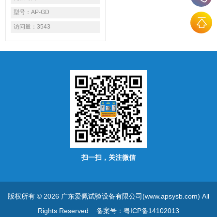
胶、油漆、涂料、机动车配
件、手机、电脑、打印机等产
型号：
AP-GD
品以及原材料在低温的环境中
访问量：
3543
使用或者摆放等时试验其所反
应的性能指标。亦可模拟天气
环境，以检测橡胶、塑料在高
温低温下，褪色、收缩的情
形，本机专门试验各种材料耐
热，耐寒，耐湿的性能。低温
有保护装备：无熔丝开关，保
险丝，压缩机超压、过热、过
电流保护等保护装置。
扫一扫，关注微信
版权所有 © 2026 广东爱佩试验设备有限公司(www.apsysb.com) All
Rights Reserved
备案号：粤ICP备14102013