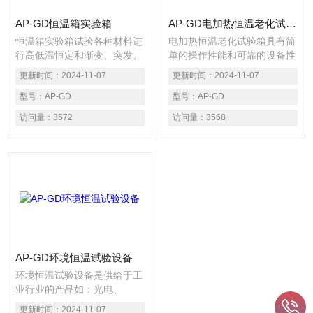
AP-GD恒温箱实验箱
AP-GD电加热恒温老化试验箱
恒温箱实验箱试验各种材料进
电加热恒温老化试验箱具有简
行高低温恒定和渐变、突发、
单的操作性能和可靠的设备性
耐热、耐寒、耐干燥等环境模
能，*便捷操作的计测装置，
更新时间：
2024-11-07
更新时间：
2024-11-07
拟的可靠性能。适用于各类电
结构一体化程度高，科学的空
子电器、塑胶塑料、航空航
型号：
AP-GD
气流通设计，使室内温湿度均
型号：
AP-GD
天、半导体照明、光电通讯、
匀，避免任何死角；完备的安
访问量：
3572
访问量：
3568
汽车零部件、电线电缆、金属
全保护装置，避免了任何可能
五金、化工涂料、建材等行业
发生的安全隐患，保证设备的
品质检测及研发新项目之用。
长期可靠性。适用产品包括：
仪器仪表、电工、存储类器
件、电源芯片、电线产品、总
线器件、接口驱动器件、机、
体育器材电子五金塑胶产
品、、产各种规格通讯线、排
线电子产品、家用电器、汽摩
配件、化工
AP-GD环境恒温试验设备
环境恒温试验设备是供给于工
业行业的产品如：光电、
LED、电工、电器、电子、塑
更新时间：
2024-11-07