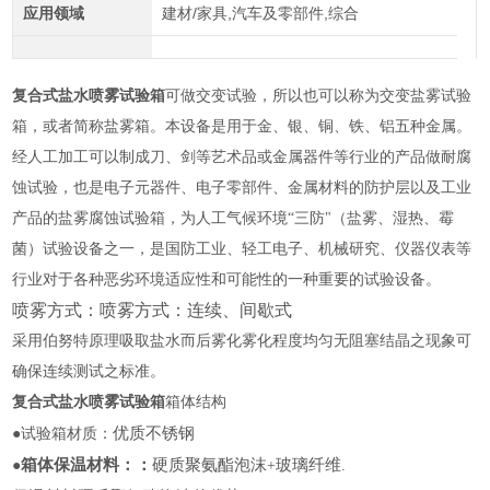
应用领域
建材/家具,汽车及零部件,综合
复合式盐水喷雾试验箱
可做交变试验，所以也可以称为交变盐雾试验
箱，或者简称盐雾箱。本设备是用于金、银、铜、铁、铝五种金属。
经人工加工可以制成刀、剑等艺术品或金属器件等行业的产品做耐腐
蚀试验，也是电子元器件、电子零部件、金属材料的防护层以及工业
产品的盐雾腐蚀试验箱，为人工气候环境“三防"（盐雾、湿热、霉
菌）试验设备之一，是国防工业、轻工电子、机械研究、仪器仪表等
行业对于各种恶劣环境适应性和可能性的一种重要的试验设备。
喷雾方式：
喷雾方式：连续、间歇式
采用伯努特原理吸取盐水而后雾化雾化程度均匀无阻塞结晶之现象可
确保连续测试之标准。
复合式盐水喷雾试验箱
箱体结构
优质不锈钢
●试验箱材质：
箱体保温材料：
：
硬质聚氨酯泡沫
玻璃纤维
●
+
.