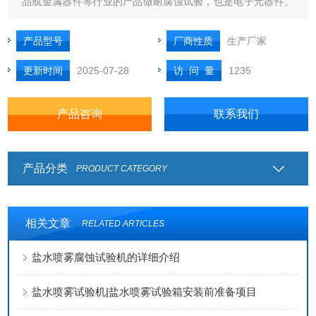
品或金属器件等行业的产品做耐腐蚀试验，也是电子元器件、
电子零部件、金属材料的防护层以及工业产品的盐雾腐蚀试验
箱，为人工气候环境“三防"（盐雾、湿热、霉菌）试验设备之
产品型号
厂商性质
生产厂家
一，是国防工业、轻工电子、机械研究、仪器仪表等行业对于
更新时间
2025-07-28
访 问 量
1235
各种恶劣环境适应性
产品咨询
联系我们
产品分类
PRODUCT CATEGORY
相关文章
RELATED ARTICLES
盐水喷雾腐蚀试验机的详细介绍
盐水喷雾试验机|盐水喷雾试验箱安装前准备项目