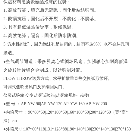
保温材料硬质聚氨酯泡沫的优势：
1. 高效节能，填充后无缝隙，固化后粘结强固。
2. 防震抗压，固化后不开裂，不腐化，不脱落。
3. 具有超低温热传导率，耐候保温。
4. 高效绝缘，隔音，固化后防水防潮。
防水性能好，因为
5.
泡沫孔是封闭的，封闭率达
95% ,
水不会从孔间
透。
渗
空气调节通道：采多翼离心式循坏风扇，加强轴心加耐高低温
●
之旋转叶片铝合金制成，以达强制对流。
FLOW THROW
送风方式；水平扩散垂直热交换弧形循环。
可调式侧吹出风口及护纲回风口。
盐雾试验箱|交变盐雾试验箱|盐雾箱规格与参数
●型 号 ：AP-YW-90|AP-YW-120|AP-YW-160|AP-YW-200
●内箱尺寸 ：90*60*50|120*100*50|160*100*50|200*120*50（宽*高*
深）cm
●外箱尺寸:107*60*118|131*128*88|190*140*130|230*140*130|270*150