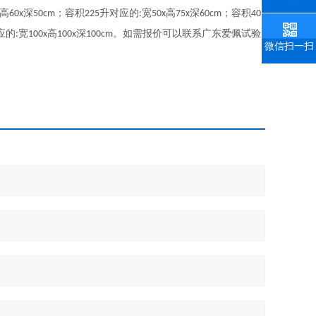
高
深
；容积
升对应的
宽
高
深
；容积
60x
50cm
225
:
50x
75x
60cm
40
应的
宽
高
深
。如需报价可以联系广东爱佩试验
:
100x
100x
100cm
微信扫一扫