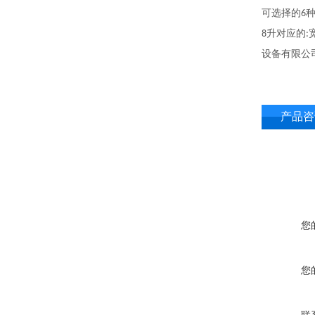
可选择的
6
升对应的
8
:
设备有限公
产品咨
您
您