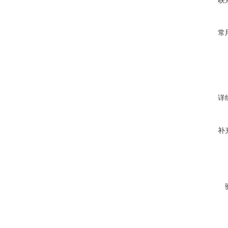
联
常
详
补