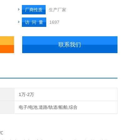
厂商性质
生产厂家
访 问 量
1697
联系我们
1万-2万
电子/电池,道路/轨道/船舶,综合
℃