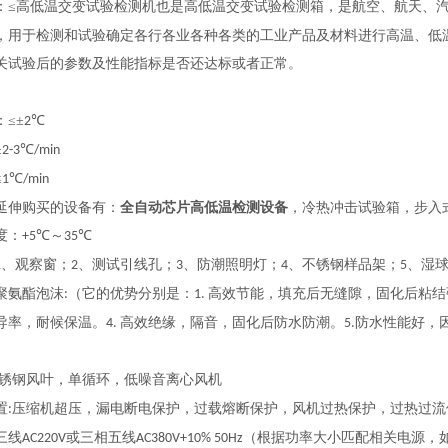
：
≤高低温交变试验检测机也是高低温交变试验检测箱，是航空、航天、
，用于检测和试验确定各行各业各种各类的工业产品及材料进行高温、低
关试验后的参数及性能指标是否还达标或者正常。
：
≤±
℃
2
≥
℃
2-3
/min
≤
℃
1
/min
延伸购买的设备有：
全自动芯片高低温检测设备
，冷热冲击试验箱，步入
度：
℃～
℃
+5
35
、观察窗；
、测试引线孔；
、防潮照明灯；
、不锈钢样品架；
、湿
1
2
3
4
5
聚氨酯泡沫
（
它的优势分别是：
高效节能，填充后无缝隙，固化后粘结
:
1.
导率，耐候保温。
高效绝缘，隔音，固化后防水防潮。
防水性能好，
4.
5.
锈钢风叶，单循环，低噪音离心风机
置
压缩机超压，漏电断电保护，过载熔断保护，风机过热保护，过热过流
:
三线
或三相五线
（根据功率大小匹配相关电源，
AC220V
AC380V+10% 50Hz