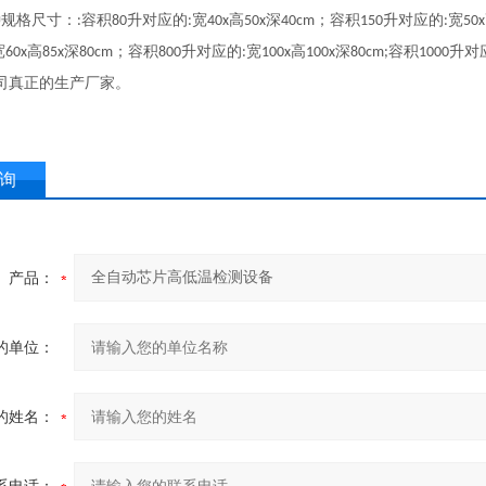
种规格尺寸：
容积
升对应的
宽
高
深
；容积
升对应的
宽
:
80
:
40x
50x
40cm
150
:
50x
宽
高
深
；容积
升对应的
宽
高
深
容积
升对
60x
85x
80cm
800
:
100x
100x
80cm;
1000
司真正的生产厂家。
询
产品：
的单位：
的姓名：