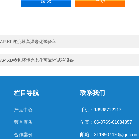
AP-KF逆变器高温老化试验室
AP-XD模拟环境光老化可靠性试验设备
栏目导航
联系我们
产品中心
手机：18988712117
荣誉资质
传真：86-0769-81084857
合作案例
邮箱：3119507430@qq.com