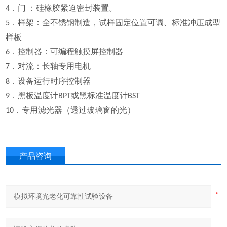
．门
：硅橡胶紧迫密封装置。
4
．样架：全不锈钢制造，试样固定位置可调、标准冲压成型
5
样板
．控制器：可编程触摸屏控制器
6
．对流：长轴专用电机
7
．设备运行时序控制器
8
．黑板温度计
或黑标准温度计
9
BPT
BST
．专用滤光器（透过玻璃窗的光）
10
产品咨询