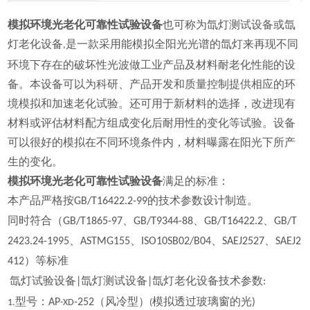
模拟环境光老化可靠性试验设备
也可称为氙灯测试设备或氙
灯老化设备
是一款采用能模拟全阳光光谱的氙灯来再现不同
,
环境下存在的破坏性光波做工业产品及材料耐老化性能的设
备。本设备可以为科研、产品开发和质量控制提供相应的环
境模拟和加速老化试验。还可用于新材料的选择，改进现有
材料或评估材料配方组成变化后耐用性的变化等试验。设备
可以很好的模拟在不同环境条件内，材料曝露在阳光下所产
生的变化。
模拟环境光老化可靠性试验设备
满足的标准
：
本产品严格按
的技术参数设计制造。
GB/T16422.2-99
同时符合（
、
、
、
GB/T1865-97
GB/T9344-88
GB/T16422.2
GB/T
、
、
、
、
2423.24-1995
ASTMG155
ISO10SB02/B04
SAEJ2527
SAEJ2
）等标准
412
氙灯试验设备
氙灯测试设备
氙灯老化设备技术参数
|
|
:
型号：
（风冷型）
模拟透过玻璃窗的光
AP
-252
)
1.
-XD
(