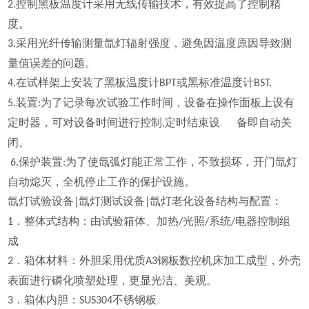
控制黑板温度计采用无线传输技术，有效提高了控制精
2.
度。
采用光纤传输测量氙灯辐射强度，避免因温度原因导致测
3.
量值误差的问题。
在试样架上安装了黑板温度计
或黑标准温度计
4.
BPT
BST.
装置
为了记录每次试验工作时间，设备在操作面板上设有
5.
:
定时器，可对设备时间进行控制
定时结束设
备即自动关
,
闭。
保护装置
为了使氙弧灯能正常工作，不致损坏，开门氙灯
6.
:
自动熄灭，全机停止工作的保护设施。
氙灯试验设备
氙灯测试设备
氙灯老化设备
结构与配置：
|
|
．整体式结构：由试验箱体、加热
光照
系统
电器控制组
1
/
/
/
成
．箱体材料：外胆采用优质
钢板数控机床加工成型，外壳
2
A3
表面进行磷化喷塑处理，更显光洁、美观。
．箱体内胆：
不锈钢板
3
SUS304