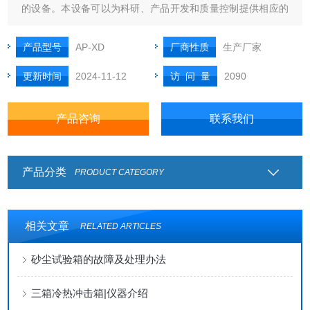
的设备。本设备可以为科研、产品开发和质量控制提供相应的
环境模拟和加速老化试验。还可用于新材料的选择，改进现有
材料或评估材料配方组成变化后耐用性的变化等试验。设备可
产品型号
AP-XD
厂商性质
生产厂家
以很好的模拟在不同环境条件内，材料曝露在阳光下所产生的
更新时间
2024-11-12
访 问 量
2090
变化。
产品咨询
联系我们
产品分类
PRODUCT CATEGORY
相关文章
RELATED ARTICLES
砂尘试验箱的故障及处理办法
三箱冷热冲击箱|仪器介绍