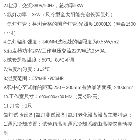
电源：交流
，总功率
2.
380V/50Hz
5KW
氙灯功率：
（风冷型全太阳能光谱长弧氙灯）
3
3.
KW
氙灯灯管：检测合格的国产灯管
光照度
（寿命
,
18000LX
1500
小时）。
氙灯辐射强度：
波段处的辐照度为
4.
340NM
0.55W/m2
触发器功率
工作电压交流
电流
5.
2KW
220V
25±3A.
试验黑板温度：
可调
50℃--
8
6.
0℃
温度均匀度：
7.
≤±2℃
湿度范围：
8.
55%HR -90%HR
弧中心至试样的距离
～
有效暴晒面积
9.
:250
300mm
2400cm2
工作室尺寸：
（宽
深
高）
6
6
7
×
×
10.
00×
00×
00 MM
灯管：
只
11.
1
氙灯试验设备
氙灯测试设备
氙灯老化设备
设备主要特点：
|
|
通风冷却装置：试验箱温度通风冷却系统由温控仪自动控
1.
制。