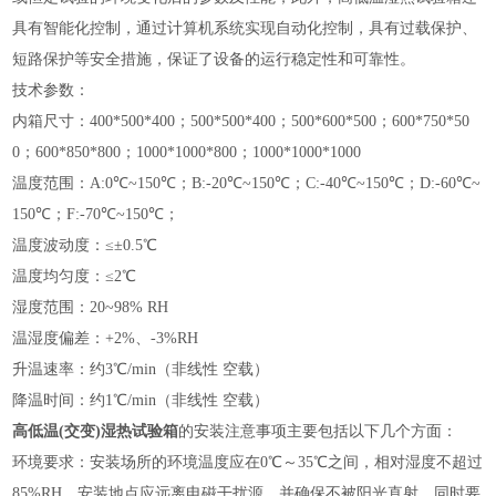
具有智能化控制，通过计算机系统实现自动化控制，具有过载保护、
短路保护等安全措施，保证了设备的运行稳定性和可靠性‌。
技术参数：
内箱尺寸：400*500*400；500*500*400；500*600*500；600*750*50
0；600*850*800；1000*1000*800；1000*1000*1000
温度范围：A:0℃~150℃；B:-20℃~150℃；C:-40℃~150℃；D:-60℃~
150℃；F:-70℃~150℃；
温度波动度：≤±0.5℃
温度均匀度：≤2℃
湿度范围：20~98% RH
温湿度偏差：+2%、-3%RH
升温速率：约3℃/min（非线性 空载）
降温时间：约1℃/min（非线性 空载）
高低温(交变)湿热试验箱
的安装注意事项‌主要包括以下几个方面：
‌环境要求‌：安装场所的环境温度应在0℃～35℃之间，相对湿度不超过
85%RH。安装地点应远离电磁干扰源，并确保不被阳光直射，同时要