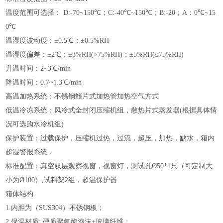
温度范围可选择： D:-70~150℃；C:-40℃~150℃；B:-20；A：0℃~15
0℃
温湿度波动度：±0.5℃；±0.5%RH
温湿度偏差：±2℃；±3%RH(>75%RH)；±5%RH(≤75%RH)
升温时间：2~3℃/min
降温时间：0.7~1.3℃/min
高温加热系统：不锈钢鳍片式加热管加热空气方式
低温冷冻系统：风冷式全封闭压缩机组，散热片式蒸发器(根据具体情
况可选购水冷机组)
保护装置：过载保护，压缩机过热，过流，超压，加热，缺水，箱内
超湿警报系统．
标准配置：真空双层观察视窗，视窗灯，测试孔Ø50*1只（可定制大
小为Ø100）,试料架2组，超温保护器
箱体结构
1.内胆为（SUS304）不锈钢板；
2.保温材质: 硬质聚氨酯泡沫+玻璃纤维；