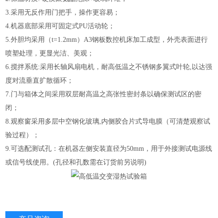
3.采用无反作用门把手，操作更容易；
4.机器底部采用可固定式PU活动轮；
5.外胆均采用（t=1.2mm）A3钢板数控机床加工成型，外壳表面进行
喷塑处理，更显光洁、美观；
6.搅拌系统:采用长轴风扇电机，耐高低温之不锈钢多翼式叶轮,以达强
度对流垂直扩散循环；
7.门与箱体之间采用双层耐高温之高张性密封条以确保测试区的密
闭；
8.观察窗采用多层中空钢化玻璃,内侧胶合片式导电膜（可清楚观察试
验过程）；
9.可选配测试孔：在机器左侧安装直径为50mm，用于外接测试电源线
或信号线使用。(孔径和孔数需在订货前另说明)