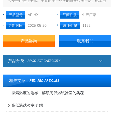
和安全性进行测试。主要用于产业界的仪器仪表产品、电工电
子产品、光电照明行业产品或配件、家用电器成品或配件、汽
车或摩托车配件、航空航天研究所或实验室、化工油漆涂料等
产品型号
AP-HX
厂商性质
生产厂家
行业。
更新时间
2025-05-20
访 问 量
1182
产品咨询
联系我们
产品分类
PRODUCT CATEGORY
相关文章
RELATED ARTICLES
探索温度的边界，解锁高低温试验室的奥秘
高低温试验室|介绍