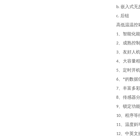
嵌入式无
b.
后钮
c.
高低温温控
、智能化
1
、成熟控
2
、友好人
3
、大容量
4
、定时开
5
、*的数据
6
、丰富多
7
、传感器
8
、锁定功
9
、程序等
10
、温度斜
11
、中英文
12