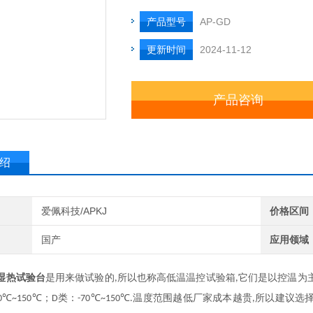
产品型号
AP-GD
更新时间
2024-11-12
产品咨询
绍
爱佩科技/APKJ
价格区间
国产
应用领域
湿热试验台
是用来做试验的
所以也称高低温温控试验箱
它们是以控温为
,
,
℃
℃；
类：
℃
℃
温度范围越低厂家成本越贵
所以建议选
0
~150
D
-70
~150
.
,