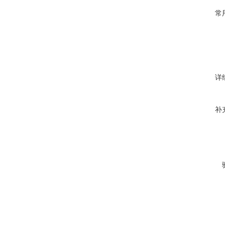
常
详
补