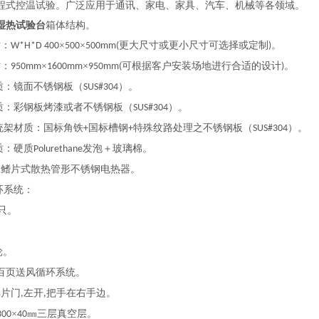
程式控温试验。广泛应用于通讯、家电、家具、汽车、机械等各领域。
湿热试验台
箱体结构。
寸：
×
×
更大尺寸或更小尺寸可选择或定制
。
W*H*D 400
500
500mm(
)
寸：
×
×
可根据客户安装场地进行合适的设计
。
950mm
1600mm
950mm(
)
质：镜面不锈钢板（
）。
SUS#304
质：彩钢板烤漆或者不锈钢板（
）。
SUS#304
统架材质：国标角铁
国标槽钢
特殊纹路处理之不锈钢板（
）。
+
+
SUS#304
质：硬质
发泡＋玻璃棉。
Polurethane
：鳍片式散热管形不锈钢电热器。
环系统：
只。
。
轮。
百页送风循环系统。
单片门
左开
把手在右手边。
,
,
×
㎜三层真空层。
300
40