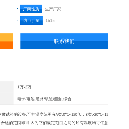
厂商性质
生产厂家
访 问 量
1515
联系我们
1万-2万
电子/电池,道路/轨道/船舶,综合
主做试验的设备
可控温度范围有
类
℃
℃；
类
℃
,
A
:0
~150
B
:-20
~15
择合适的范围即可
因为它们规定范围之间的所有温度均可任意
,