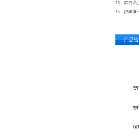
、软件温
13
、故障显
14
产品咨
您
您
联