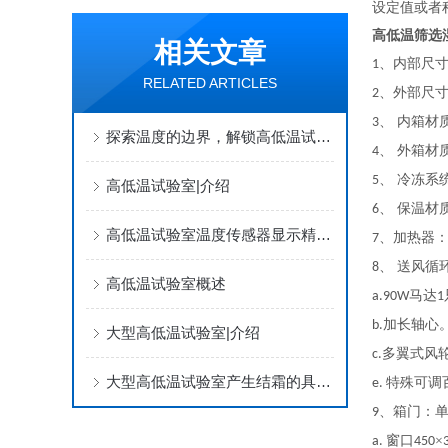
设定值或者
高低温筛选
相关文章
、内部尺
1
RELATED ARTICLES
、外部尺
2
、 内箱材
3
探索温度的边界，解锁高低温试验室的奥秘
、 外箱材
4
、 冷冻系
5
高低温试验室|介绍
、 保温材
6
高低温试验室温度传感器显示精度问题，体现在哪些方面
、加热器
7
、 送风循
8
高低温试验室概述
马达
a.90W
1
加长轴心
b.
大型高低温试验室|介绍
多翼式风
c.
大型高低温试验室产生结霜的具体因素有哪些呢？
特殊可调
e.
、箱门：
9
窗口
×
a.
450