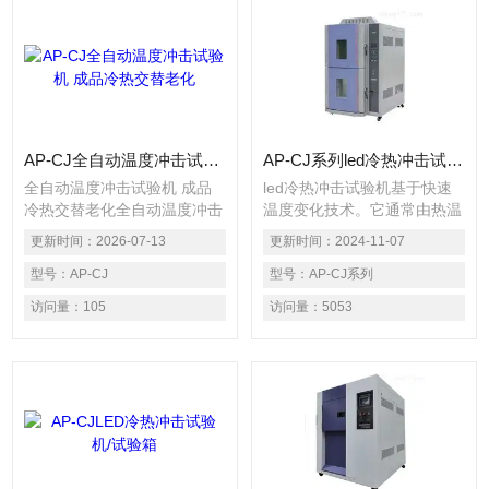
AP-CJ全自动温度冲击试验机 成品冷热交替老化
AP-CJ系列led冷热冲击试验机
全自动温度冲击试验机 成品
led冷热冲击试验机基于快速
冷热交替老化全自动温度冲击
温度变化技术。它通常由热温
试验机是工业领域专用的冷热
区、冷温区和测试区三部分组
更新时间：
2026-07-13
更新时间：
2024-11-07
交替老化可靠性检测设备，严
成，具有蓄热蓄冷冲击效果。
格遵循国标试验标准，主要用
型号：
AP-CJ
在测试过程中，待测LED产品
型号：
AP-CJ系列
于模拟产品在高温、极低温瞬
首先在热温区或冷温区达到稳
访问量：
105
访问量：
5053
时切换的严苛工况，精准验证
态温度，然后迅速移动到测试
各类成品、零部件的耐温冲击
区以暴露于相反的温度。
性能与结构稳定性