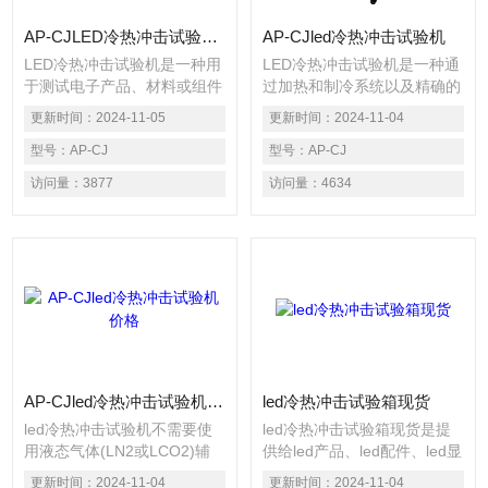
AP-CJLED冷热冲击试验机/试验箱
AP-CJled冷热冲击试验机
LED冷热冲击试验机是一种用
LED冷热冲击试验机是一种通
于测试电子产品、材料或组件
过加热和制冷系统以及精确的
在快速温度变化下的稳定性和
温湿度控制装置，快速改变测
更新时间：
2024-11-05
更新时间：
2024-11-04
可靠性的设备。该试验机使用
试区温度，从而在极短时间内
高低温箱和液氮或液气作为冷
型号：
AP-CJ
完成对产品从低温到高温或从
型号：
AP-CJ
热介质，通过控制温度、时间
高温到低温循环冲击的试验设
访问量：
3877
访问量：
4634
和循环次数来模拟实际应用场
备。这种设备能够模拟LED产
景中的温度变化。
品在实际应用中可能遇到的各
种温度变化，以评估其在不同
温度环境下的适应性和性能稳
定性。
AP-CJled冷热冲击试验机价格
led冷热冲击试验箱现货
led冷热冲击试验机不需要使
led冷热冲击试验箱现货是提
用液态气体(LN2或LCO2)辅
供给led产品、led配件、led显
助降温，待测物静止测试方式
示屏、led灯、led照明、led显
更新时间：
2024-11-04
更新时间：
2024-11-04