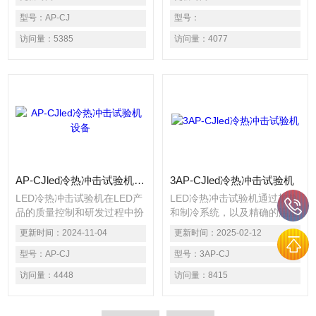
是当前电子部品测试、研究、
示屏控制器、lled灯泡、led大
以及半导体生产线大量适用，
型号：
AP-CJ
功率灯珠、led电子显示屏等
型号：
爱佩为客户提供长期可靠的测
与led相关的产品进行环境模
访问量：
5385
访问量：
4077
试工具。
拟试验，通过冷热循环冲击检
测来判断产品的性能是否仍然
能够符合预定的标准要求，以
便led产品改进、设计、鉴定
及出厂检验
AP-CJled冷热冲击试验机设备
3AP-CJled冷热冲击试验机
LED冷热冲击试验机在LED产
LED冷热冲击试验机通过加热
品的质量控制和研发过程中扮
和制冷系统，以及精确的温湿
演着重要的角色，通过模拟温
度控制装置，快速改变测试区
更新时间：
2024-11-04
更新时间：
2025-02-12
度环境，评估LED产品的性能
的温度。从而在极短时间内完
和可靠性，为产品改进和质量
型号：
AP-CJ
成对产品从低温到高温或从高
型号：
3AP-CJ
控制提供了关键支持。
温到低温的循环冲击。这种测
访问量：
4448
访问量：
8415
试方法基于热膨胀和收缩的物
理特性，模拟LED器件在实际
应用中频繁经历的温度变化。