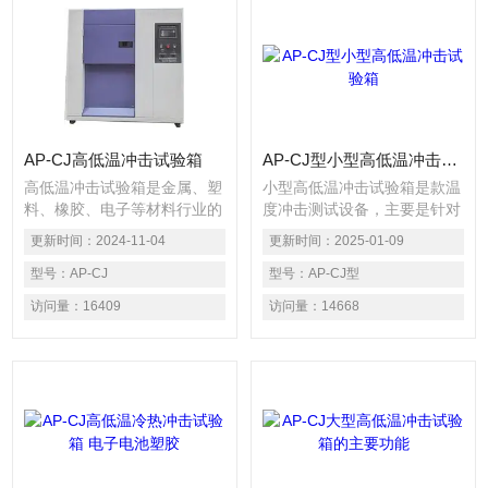
AP-CJ高低温冲击试验箱
AP-CJ型小型高低温冲击试验箱
高低温冲击试验箱是金属、塑
小型高低温冲击试验箱是款温
料、橡胶、电子等材料行业的
度冲击测试设备，主要是针对
测试设备。它主要用于测试材
产品和原材料及元器件，进行
更新时间：
2024-11-04
更新时间：
2025-01-09
料结构或复合材料在瞬间经历
瞬间高低温冲击，检验产品的
高温及低温连续环境下的忍受
型号：
AP-CJ
耐温度能力，主要由箱体、制
型号：
AP-CJ型
程度，以便在短时间内检测试
冷系统、加热系统、空气循环
访问量：
16409
访问量：
14668
样因热胀冷缩所引起的化学变
系统以及控制系统组成。
化或物理伤害。