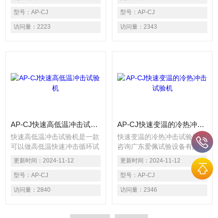
针对同款设备称多个名称而
备，它就是高低温冲击试验设
已。它们的共同试验特点就是
型号：
AP-CJ
备。即是一台可以单独做高温
型号：
AP-CJ
给金属、光电、电子、橡胶、
冲击试验+单独做低温冲击试
访问量：
2223
访问量：
2343
塑料或复合材料做高温及极低
验+高低温交变冲击试验的设
温连续冲击下所反应的伤害程
备。
度。结构可选择两厢式或三厢
式。
AP-CJ快速高低温冲击试验机
AP-CJ快速变温的冷热冲击试验机
快速高低温冲击试验机是一款
快速变温的冷热冲击试验机可
可以做高低温快速冲击循环试
咨询广东爱佩试验设备有限公
验的设备。是工业产品金属、
司定制或者购买标准规格的设
更新时间：
2024-11-12
更新时间：
2024-11-12
照明、橡胶、光电、塑料、触
备。爱佩科技是模拟环境与可
摸屏、电子等产品材料行业需
型号：
AP-CJ
靠性试验设备的专业制造厂
型号：
AP-CJ
要的温度破坏型测试设备。
商,具有丰富的环境试验行业
访问量：
2840
访问量：
2346
配备经验,拥有*的机械加工设
备，高精度激光切割机，进口
数控折弯机等现代化的钣金加