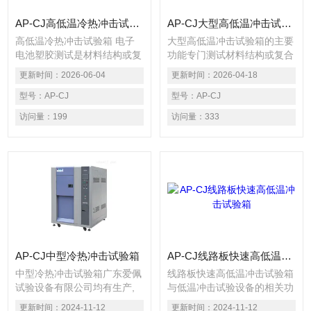
AP-CJ高低温冷热冲击试验箱 电子电池塑胶
AP-CJ大型高低温冲击试验箱的主要功能
高低温冷热冲击试验箱 电子
大型高低温冲击试验箱的主要
电池塑胶测试是材料结构或复
功能专门测试材料结构或复合
合材料，经高温或低温的连续
材料，在瞬间下经高温或低温
更新时间：
2026-06-04
更新时间：
2026-04-18
环境下所能忍受的程度，藉以
的连续环境下所能忍受的程
在短时间内试验其热胀冷缩所
型号：
AP-CJ
度，藉以在短时间内试验其热
型号：
AP-CJ
引起的化学变化或物理伤害。
胀冷缩所引起的化学变化或物
访问量：
199
访问量：
333
理伤害
AP-CJ中型冷热冲击试验箱
AP-CJ线路板快速高低温冲击试验箱
中型冷热冲击试验箱广东爱佩
线路板快速高低温冲击试验箱
试验设备有限公司均有生产,
与低温冲击试验设备的相关功
两者之间没有什么不同,只是
能可以溶合在一起做成一台设
更新时间：
2024-11-12
更新时间：
2024-11-12