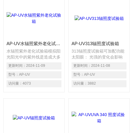
AP-UV水辐照紫外老化试验箱
AP-UV313辐照度试验箱
水辐照紫外老化试验箱模拟阳
313辐照度试验箱可加配功能
光阳光中的紫外线是造成大多
太阳眼： 光强的变化会影响
数材料耐久性能破坏的主要因
材料老化的速度，光谱的不同
更新时间：
2024-11-09
更新时间：
2024-11-08
素。我们使用紫外灯来模拟阳
则可能同时对材料的老化速度
光中的短波紫外部分，它产生
型号：
AP-UV
和老化类型产生影响。通过太
型号：
AP-UV
很少的可见光或红外光谱能
阳眼系统控制辐照度，才能得
访问量：
4073
访问量：
3882
量。，照射强度控制选配照射
到精确，可重复的测试结果。
强度控制选件可得到精确型和
重复性好的测试结果;光强控
制系统允许用户根据不同的测
试要求设置不同的光照强度。