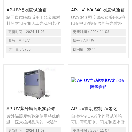
AP-UV辐照度试验箱
AP-UVUVA 340 照度试验箱
辐照度试验箱适用于非金属材
UVA 340 照度试验箱采用模拟
料的耐阳光和人工光源的老化
阳光中UV段光谱的荧光紫外
试验。源采用8只额定功率为
灯，并结合控温、供湿等装置
更新时间：
2024-11-08
更新时间：
2024-11-08
40W的紫外荧光灯作发光源。
来模拟环境气候对材料造成变
紫外线荧光灯管，分布在机器
型号：
AP-UV
色、强度亮度下降、开裂、粉
型号：
AP-UV
的两侧，每侧各4只（有UVA-
化、剥落、氧化等损害的程
访问量：
3735
访问量：
3977
340和UVB-313光源供用户选
度,本设备具有提供好的阳光
择配置）。
UV模拟，使用维护成本低
廉，易于使用，设备采用触摸
屏程控器自动运行试验周期，
自动化程度高，灯光稳定性
好，试验结果重现率高等特
点。适用于考核各种产品或材
料及塑料、橡胶、涂料、油
漆、石油化工、汽车、电动
车、纺织等
AP-UV紫外辐照度实验箱
AP-UV自动控制UV老化辐照试验箱
紫外辐照度实验箱使用特殊的
自动控制UV老化辐照试验箱
进口亚太拉斯品牌的UV紫外
可以再现雨水、阳光和露水所
灯管模拟阳光的光波照射，用
产生的老化破坏。试验箱通过
更新时间：
2024-11-08
更新时间：
2024-11-07