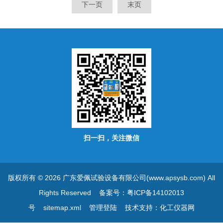
下一页
末页
验、试验、测试、检测等等*
合、欧洲及标准。适用于涂料
的试验设备。
固化、颜料固化、布料、电镀
制品、塑料、塑胶、染料、印
刷包装、粘合剂、汽摩行业壳
体材料、化妆品等行业。
扫一扫，关注微信
版权所有 © 2026 广东爱佩试验设备有限公司(www.apsysb.com) All
Rights Reserved
备案号：粤ICP备14102013
号
sitemap.xml
管理登陆
技术支持：
化工仪器网