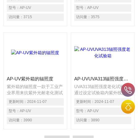
冷凝和水喷淋的方法模拟露水
将橡胶或橡胶制品放在经过控
和雨水的气候，真实地再现由
型号：
AP-UV
制的阳光曝晒和湿气的交互循
型号：
AP-UV
户不同气候如太阳光照、下雨
环中，同时提高温度的方式来
访问量：
3715
访问量：
3575
喷水、高湿冷凝的露珠等综合
进行试验。爱佩公司采用紫外
气候影响导致造成的材料老化
线荧光灯模拟阳光，同时还可
或者损坏。 损坏类型包括褪
以通过冷凝或喷淋的方式模拟
色、变色、光泽消失、开裂、
下雨天及湿气的影响。
模糊、粉化、龟裂、脆化、起
泡、强度减小和氧化。
AP-UV紫外箱的辐照度
AP-UVUVA313辐照强度老化试验箱
紫外箱的辐照度一款于工业产
UVA313辐照强度老化试验箱
业界用来抗紫外光耐老化测试
通过设定试验箱内紫外线光照
的试验机。采用*亚太拉斯的
强度、温度、凝露环境、喷淋
更新时间：
2024-11-07
更新时间：
2024-11-07
UV灯的原因在于它们比其它
等参数，提供实验所需的模拟
的灯管更为稳定，并且能更好
型号：
AP-UV
自然条件，以检测有色纺织
型号：
AP-UV
的再现试验结果，能够提前预
品、染料耐光耐气候色牢度性
访问量：
3990
访问量：
3890
知产品相关结果，是工厂实验
能；光照能量自动监测、补
室、企业研发部、国家计量院
偿；温度反馈控制；黑板温度
等相关部门用来做科研、实
回路控制等多点调节功能。符