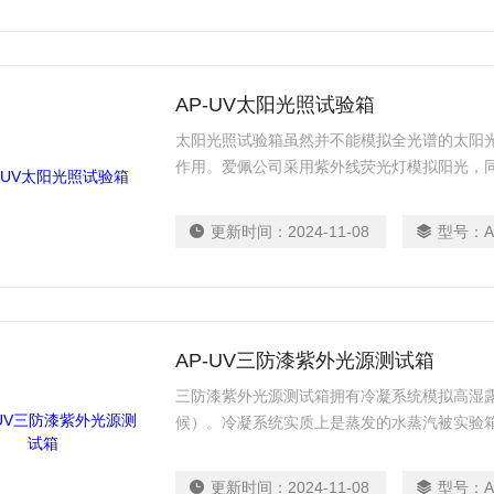
AP-UV太阳光照试验箱
太阳光照试验箱虽然并不能模拟全光谱的太阳
作用。爱佩公司采用紫外线荧光灯模拟阳光，
拟下雨天及湿气的影响。可以快速再现雨水、
将制品放在经过控制的阳光曝晒和湿气的交互
更新时间：
2024-11-08
型号：
A
试验。
AP-UV三防漆紫外光源测试箱
三防漆紫外光源测试箱拥有冷凝系统模拟高湿
候）。冷凝系统实质上是蒸发的水蒸汽被实验
期间，水通过水盘里的加热元件加热，水蒸汽充
衡，水蒸汽连续在样品上凝结，zui后流回到
更新时间：
2024-11-08
型号：
A