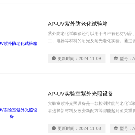
AP-UV紫外防老化试验箱
紫外防老化试验箱还可以用于各种有色纺织品
工、电器等材料的耐光及耐光老化实验。通过
度、凝露环境、喷淋等参数，提供实验所需的
染料耐光耐气候色牢度性能；光照能量自动监
更新时间：
2024-11-09
型号：
A
回路控制等多点调节功能。符合、欧洲及标准
AP-UV实验室紫外光照设备
实验室紫外光照设备是一款检测性能的老化试
者选择新材料及改变新配方等都能起到至关重
买者或者生产者要求货源必需保证多少年限的
色等老化情况的话必需要有合适的设备做预测
更新时间：
2024-11-08
型号：
A
粉末涂料UV紫外线老化试验箱是再也合适不过