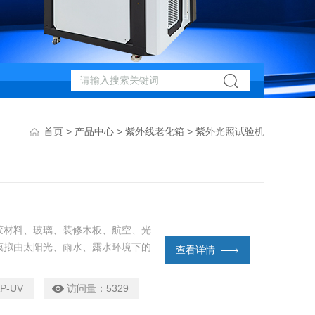
首页
>
产品中心
>
紫外线老化箱
> 紫外光照试验机
胶材料、玻璃、装修木板、航空、光
模拟由太阳光、雨水、露水环境下的
查看详情
P-UV
访问量：
5329