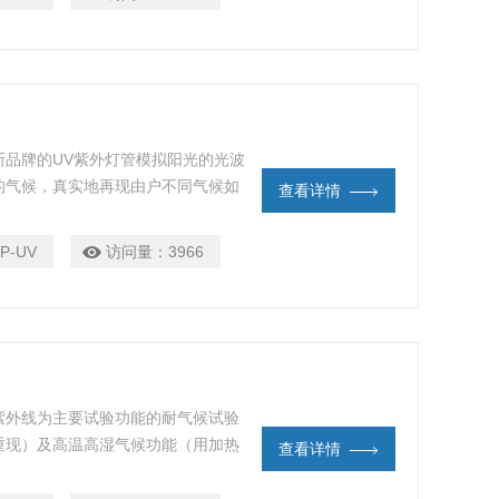
分组成。喷嘴安装在灯管之间，在喷淋
斯品牌的UV紫外灯管模拟阳光的光波
的气候，真实地再现由户不同气候如
查看详情
气候影响导致造成的材料老化或者损
打湿的工业产品（如油漆涂料刷的广
P-UV
访问量：
3966
皮革、人造革、塑料）耐气候试验。
紫外线为主要试验功能的耐气候试验
重现）及高温高湿气候功能（用加热
查看详情
品模拟综合耐气候试验做出伟大的贡
通的灯泡，也不是普通的灯管，而是