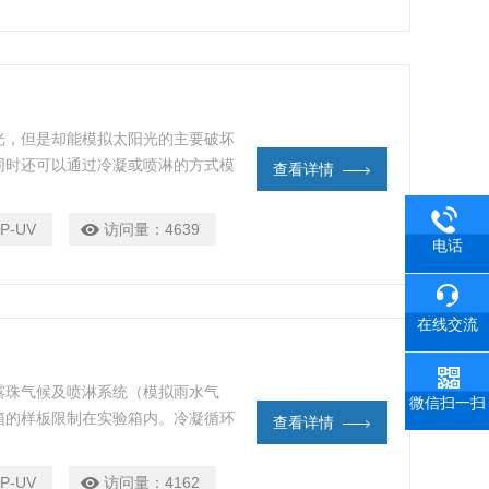
光，但是却能模拟太阳光的主要破坏
同时还可以通过冷凝或喷淋的方式模
查看详情
阳光和露水所产生的老化破坏。通过
循环中，同时提高温度的方式来进行
P-UV
访问量：
4639
电话
在线交流
露珠气候及喷淋系统（模拟雨水气
微信扫一扫
箱的样板限制在实验箱内。冷凝循环
查看详情
满试验箱，在100%湿度时达到平
水盘里；喷淋系统由大功率水泵，5个
P-UV
访问量：
4162