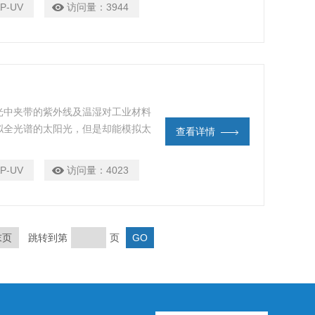
P-UV
访问量：
3944
295nm间的太阳光的波长，它的辐射
光中夹带的紫外线及温湿对工业材料
拟全光谱的太阳光，但是却能模拟太
查看详情
辐射控制在太阳光谱的紫外波段来实
P-UV
访问量：
4023
末页
跳转到第
页