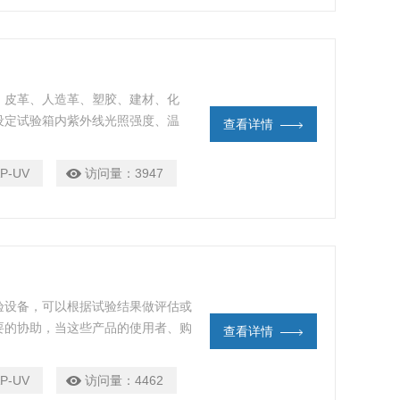
、皮革、人造革、塑胶、建材、化
设定试验箱内紫外线光照强度、温
查看详情
模拟自然条件，以检测有色纺织品、
测、补偿；温度反馈控制；黑板温度
P-UV
访问量：
3947
。
验设备，可以根据试验结果做评估或
要的协助，当这些产品的使用者、购
查看详情
情况下不出现变色、失光、开裂、裉
或者试验，而爱佩科技生产、销售的
P-UV
访问量：
4462
的试验设备了。