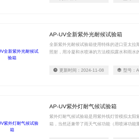
喷嘴（每侧4个）、连接管、控制阀和排水部
循环中，水被喷淋到样品上从而产生热
AP-UV全新紫外光耐候试验箱
全新紫外光耐候试验箱使用特殊的进口亚太拉
照射，用冷凝和水喷淋的方法模拟露水和雨水
太阳光照、下雨喷水、高湿冷凝的露珠等综合
坏。常用于接触到阳光暴晒、雨水喷洒、露珠
更新时间：
2024-11-08
型号：
A
告、LED灯饰、汽车配件、各种有色纺织品、
AP-UV紫外灯耐气候试验箱
紫外灯耐气候试验箱是用紫外线灯管模拟太阳
箱，当然还兼带了雨天气候功能（用喷淋功能
管在水槽里加温产生冷凝重现）一起给工业产
献。紫外线老化试验箱中用到的紫外灯不是普