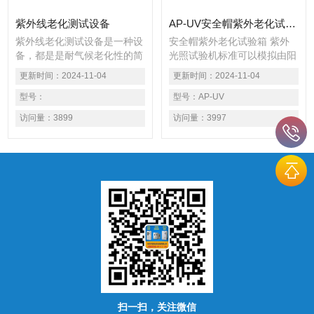
紫外线老化测试设备
AP-UV安全帽紫外老化试验箱 紫外光照试验机
紫外线老化测试设备是一种设
安全帽紫外老化试验箱 紫外
备，都是是耐气候老化性的简
光照试验机标准可以模拟由阳
称。模拟环境老化里面有光老
光、雨水和露水造成之危害，
更新时间：
2024-11-04
更新时间：
2024-11-04
化，热老化，湿热老化，盐雾
利用荧光紫外线灯模拟阳光照
老化，低温老化等或者这几个
型号：
射之效果，利用冷凝湿气模拟
型号：
AP-UV
条件复合起来。今天爱佩科技
露水。被测试材料放置于一定
访问量：
3899
访问量：
3997
给大家介绍一款带光照条件耐
温度下的光照和潮气交替的循
老化的试验箱，也叫紫外老化
环程序中进行测试，对材料进
试验箱或UV紫外线耐气候试
行加速耐候性试验，以获得材
验箱。
料耐候性的结果。AP-UV新款
紫外光老化箱用数天或数周的
时间即可重现户外数月或数年
出现的危害。危害类型包括：
褪色、变色、亮度下降、失
光、粉化、龟裂、开裂、浑
浊、气泡
扫一扫，关注微信