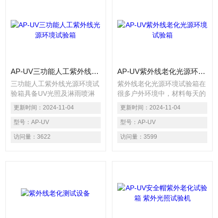
AP-UV三功能人工紫外线光源环境试验箱
AP-UV紫外线老化光源环境试验箱
三功能人工紫外线光源环境试
紫外线老化光源环境试验箱在
验箱具备UV光照及淋雨喷淋
很多户外环境中，材料每天的
功能,可做相对湿度控制及空
潮湿时间可长达12小时。研究
更新时间：
2024-11-04
更新时间：
2024-11-04
气温度控制系统,有不规则形
表明造成这种户外潮湿的主要
状的样品固定架,爱佩科技还
型号：
AP-UV
因素是露水，而不是雨水。
型号：
AP-UV
给大家匹配*的亚太拉斯（）
访问量：
3622
访问量：
3599
ATLAS）紫外灯管（UVA340
及UVB313可供客户选择）。