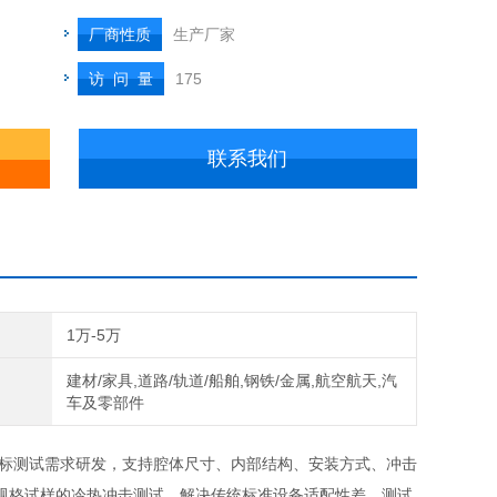
厂商性质
生产厂家
访 问 量
175
联系我们
1万-5万
建材/家具,道路/轨道/船舶,钢铁/金属,航空航天,汽
车及零部件
标测试需求研发，支持腔体尺寸、内部结构、安装方式、冲击
规格试样的冷热冲击测试，解决传统标准设备适配性差、测试