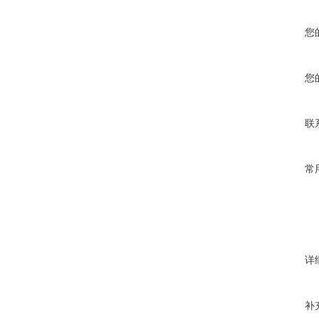
您
您
联
常
详
补