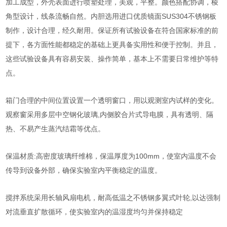
加工成型，外壳表面进行喷塑处理，美观，平整。颜色搭配协调，棱
角型设计，线条流畅自然。内胆选用进口优质镜面
SUS304
不锈钢板
制作，设计合理，经久耐用。保证所有试验设备在符合国家标准的前
提下，各方面性能都稳定的基础上更具备实用性和便于控制。并且，
这些试验设备具有容易安装、操作简单，基本上不需要日常维护等特
点。
箱门合理的中间位置设置一个透明窗口，用以观测室内试样的变化。
观察窗采用多层中空钢化玻璃,内侧胶合片式导电膜，具有透明、隔
热、不易产生蒸汽结霜等优点。
保温材质:高密度玻璃纤维棉，保温厚度为100mm，使室内温度不会
传导到设备外部，确保实验室内平衡稳定的温度。
搅拌系统采用长轴风扇电机，耐高低温之不锈钢多翼式叶轮
,
以达强制
对流垂直扩散循环，使实验室内的温湿度均匀并保持稳定