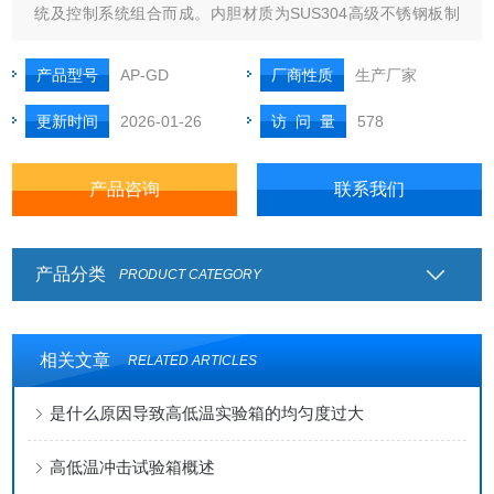
统及控制系统组合而成。内胆材质为SUS304高级不锈钢板制
作，外壳为冷轧钢板表面喷塑处理，人机对话式触摸屏操作，
彩色液晶显示，平衡调温调湿方式及多种安全保护功能。
产品型号
AP-GD
厂商性质
生产厂家
更新时间
2026-01-26
访 问 量
578
产品咨询
联系我们
产品分类
PRODUCT CATEGORY
相关文章
RELATED ARTICLES
是什么原因导致高低温实验箱的均匀度过大
高低温冲击试验箱概述