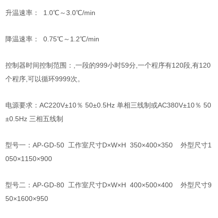
升温速率： 1.0
℃～
3.0
℃
/min
降温速率： 0.75
℃～
1.2
℃/min
控制器时间控制范围：
,
一段的999小时59分
,
一个程序有120段
,
有
120
个程序
,
可以循环9999次。
电源要求：AC220V
±
10％ 50
±
0.5Hz 单相三线制或AC380V
±10％ 50
±0.5Hz
三相五线制
型号一：AP-GD-50
工作室尺寸D×W×
H 350
×
400×350 外型尺寸1
050
×
1150
×
900
型号二：AP-GD-80 工作室尺寸D
×
W
×
H 400
×
500
×
400
外型尺寸
9
50
×
1600
×950