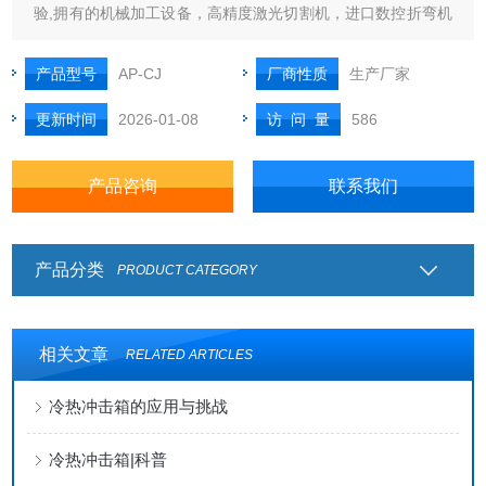
验,拥有的机械加工设备，高精度激光切割机，进口数控折弯机
等现代化的钣金加工及环境设备组装生产线，充分满足客户定
制个性化要求。
产品型号
AP-CJ
厂商性质
生产厂家
更新时间
2026-01-08
访 问 量
586
产品咨询
联系我们
产品分类
PRODUCT CATEGORY
相关文章
RELATED ARTICLES
冷热冲击箱的应用与挑战
冷热冲击箱|科普