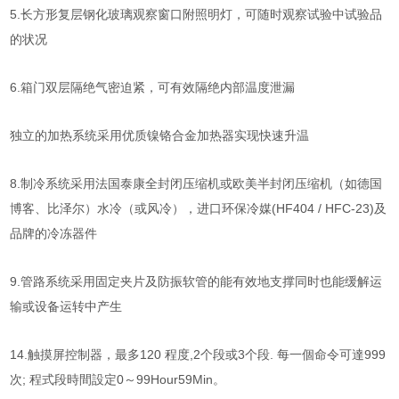
5.长方形复层钢化玻璃观察窗口附照明灯，可随时观察试验中试验品
的状况
6.箱门双层隔绝气密迫紧，可有效隔绝内部温度泄漏
独立的加热系统采用优质镍铬合金加热器实现快速升温
8.
制冷系统采用法国泰康全封闭压缩机或欧美半封闭压缩机（如德国
博客、比泽尔）水冷（或风冷），进口环保冷媒(HF404 / HFC-23)及
品牌的冷冻器件
9.
管路系统采用固定夹片及防振软管的能有效地支撑同时也能缓解运
输或设备运转中产生
14.触摸屏控制器，最多120 程度,2个段或
3
个段. 每一個命令可達999
次; 程式段時間設定0～99Hour59Min。