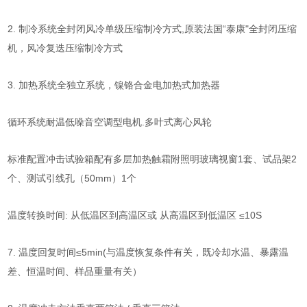
2.
制冷系统全封闭风冷单级压缩制冷方式,原装法国“泰康"全封闭压缩
机，风冷复迭压缩制冷方式
3.
加热系统全独立系统，镍铬合金电加热式加热器
循环系统耐温低噪音空调型电机
.
多叶式离心风轮
标准配置冲击试验箱配有多层加热触霜附照明玻璃视窗1套、试品架
2
个、测试引线孔（50mm）
1
个
温度转换时间: 从低温区到高温区或 从高温区到低温区 ≤10S
7. 温度回复时间≤5min(与温度恢复条件有关，既冷却水温、暴露温
差、恒温时间、样品重量有关）