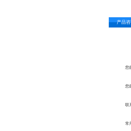
产品咨
您
您
联
常