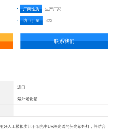
厂商性质
生产厂家
访 问 量
823
联系我们
进口
紫外老化箱
用好人工模拟类比于阳光中
UV
段光谱的荧光紫外灯，并结合