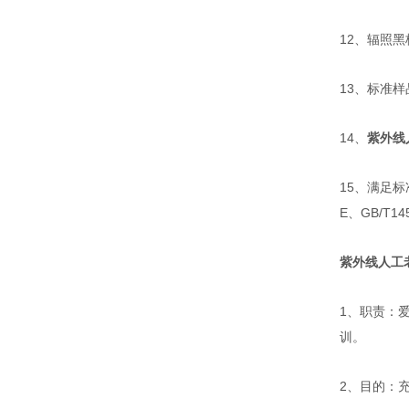
12
、辐照黑
13
、标准样
14
、
紫外线
15
、满足标
E
、
GB/T14
紫外线人工
1
、职责：
训。
2
、目的：