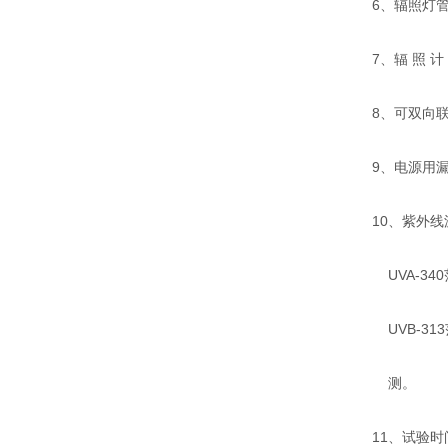
6
、辐照灯
7
、辐 照 计
8
、可双向
9
、电源用
10
、紫外线
UVA-340
UVB-313
测。
11
、试验时