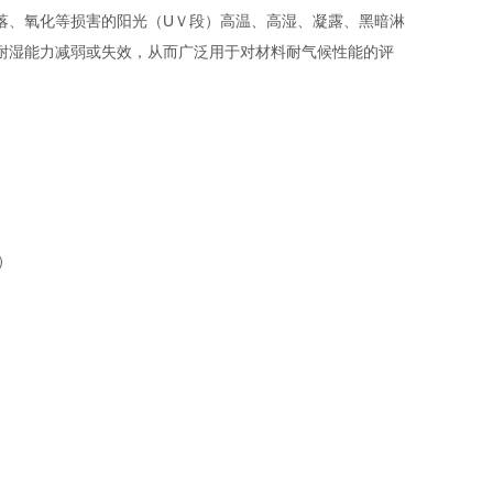
落、氧化等损害的阳光（
U
Ｖ段）高温、高湿、凝露、黑暗淋
耐湿能力减弱或失效，从而广泛用于对材料耐气候性能的评
）