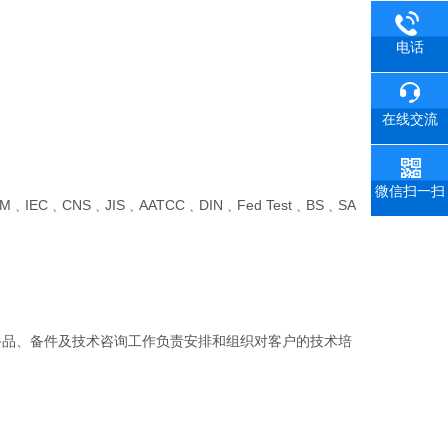
电话
在线交流
微信扫一扫
TM
﹑
IEC
﹑
CNS
﹑
JIS
﹑
AATCC
﹑
DIN
﹑
Fed Test
﹑
BS
﹑
SA
备品、备件及技术咨询工作负责安排和组织对客户的技术培