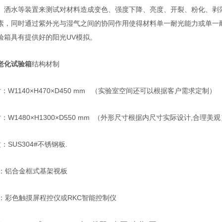
、洒水等装置来测试对材料造成变色、强度下降、亮度、开裂、粉化、剥
素，同时通过紫外光与湿气之间的协同作用使得材料单一耐光能力或单一
验箱具有提供好的阳光
UV
模拟。
老化试验箱
结构材制
寸：
W1140
×
H470
×
D450 mm
（实验室空间还可以根据客户需求定制）
寸：
W1480
×
H1300
×
D550 mm
（外形尺寸根据内尺寸实际设计
,
合理美观
质：
SUS304#
不锈钢板
.
架：铝合金框式基架视板
仪：彩色触摸屏程控仪或
RKC
智能控制仪