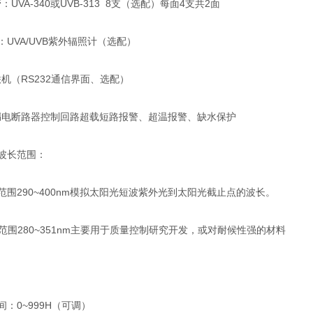
管：
UVA-340
或
UVB-313 8
支（选配）每面
4
支共
2
面
：
UVA/UVB
紫外辐照计（选配）
联机（
RS232
通信界面、选配）
漏电断路器控制回路超载短路报警、超温报警、缺水保护
波长范围：
范围
290~400nm
模拟太阳光短波紫外光到太阳光截止点的波长。
范围
280~351nm
主要用于质量控制研究开发，或对耐候性强的材料
间：
0~999H
（可调）