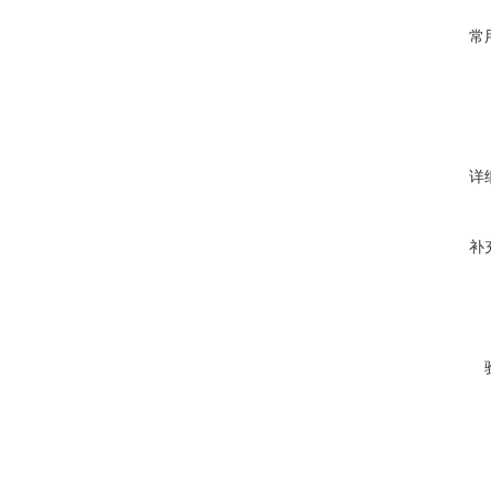
常
详
补