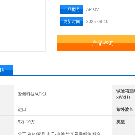
产品型号
AP-UV
更新时间
2025-09-10
产品咨询
绍
试验箱空
爱佩科技/APKJ
xWxH）
进口
紫外波长
5万-10万
类型
化工,建材/家具,电子/电池,汽车及零部件,综合