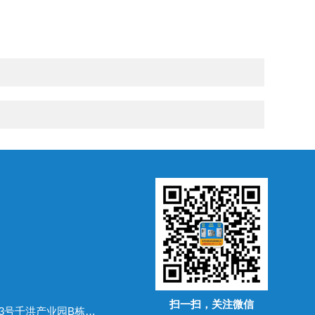
扫一扫，关注微信
地址：广东省常平镇万布路53号千洪产业园B栋四楼