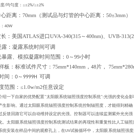
动度
均匀度：≤±
≤±
/
2%/
2%
心距离：70mm（测试品与灯管的中心距离：50±3mm）
率：
40W
：美国ATLAS进口UVA-340(315～400nm)、UVB-313(
凝露：凝露系统时间可调
光暴露、模拟凝露时间范围：0～99小时
样板：标准试件尺寸：75mm*140mm，48片， 75mm*
时间：
～
可调
0
9999H
度范围：≤1.0w/m2任意设定
介绍一下自家的优势配置
太阳眼系统辐照强度控制系统
光强的变化会影
"
"
:
产生影响。通过太阳眼系统辐照强度控制系统控制辐照度，才能得到精确
过反馈回路它可以自动维持设定的光强。控制器可以连续监测紫外光光强
化。太阳眼系统辐照强度控制系统测试结果的再现性和重复性比人工辐照
系统安装在样品中间的观察孔上，在
试验循环中，太阳眼系统辐照强度
UV