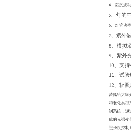
、湿度波
4
、灯的中
5
、灯管功
6
、紫外波长
7
8、模拟
9、紫外
10、支持
、试验
11
12、辐照
爱佩给大家
和老化类型
制系统，通
成的光强变
照强度控制