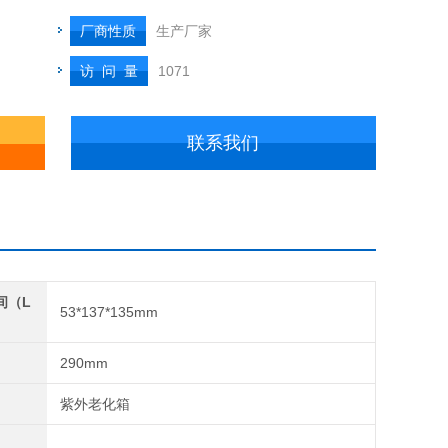
厂商性质
生产厂家
访 问 量
1071
联系我们
间（L
53*137*135mm
290mm
紫外老化箱