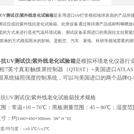
抗UV测试仪|紫外线老化试验箱
是采用进口
灯管模拟地球表面的产品所
UV
测试仪或抗紫外线抗老化试验箱。此类设备通过将待测产品或材料曝晒放
度的方式来进行恶劣气温环境试验。测试设备采用进口的美国拉太拉斯紫
喷淋的方式模拟雨水的影响。是航空、汽车、家电、科研等领域需要的测
-抗UV测试仪|紫外线老化试验箱
是模拟环境老化仪器行
程7英寸真彩触摸屏控制器（QTEST）+美国进口ATLAS亚
阳眼系统辐照强度控制系统，可以与美国进口的两个品牌Q-
-抗UV测试仪|紫外线老化试验箱技术规格
围：常温+10～70℃；黑板测量范围：45～80℃；湿度范围
尺寸：约
×
×
1160
450
500mm
(W* H *D)
动度
均匀度：≤±
℃
≤±
℃
/
0.5
/
2