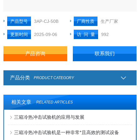
1. 高效节能，填充后无缝隙，固化后粘结强固。
产品型号
3AP-CJ-50B
厂商性质
生产厂家
2. 防震抗压，固化后不开裂，不腐化，不脱落。
更新时间
2025-09-06
访 问 量
992
3. 具有超低温热传导率，耐候保温。
产品咨询
联系我们
4. 高效绝缘，隔音，固化后防水防潮。
5. 防水性能好，因为泡沫孔是封闭的，封闭率达95% ,雨水不
产品分类
PRODUCT CATEGORY
会从孔间渗过去。）
相关文章
RELATED ARTICLES
三箱冷热冲击试验机的应用与发展
三箱冷热冲击试验机是一种非常*且高效的测试设备