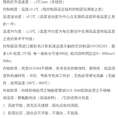
预热区升温速度： ≥3℃/min（非线性）
控制精度：温度±0.2℃（指控制器设定值和控制器实测值之差）
温度波动度：≤0.5℃（温度波动度为中心点实测高温度和低温度之差
的一半）
温度均匀度：≤2.0℃（温度均匀度为每次测试中实测高温度和低温度
之差的算术平均值）
控制器
采用进口微彩色计算机液晶显示触控式控制器OYO9226S
，
最
多120 程度,3个段. 每一個命令可達999次; 程式段時間設定0～99Hour5
9Min。
内箱材质：
优质SUS304不锈钢，具有良好的耐蚀性、耐热性，低温强
度和机械特性；冲压、弯曲等热加工性好，无热处理硬化现象（无磁
性，使用温度-196℃～800℃）
外箱材质：特殊防锈处理之钢板喷塑或SUS 304#纹路处理之不锈钢.
保温层：
聚氨酯泡沫（
保温材料)，
（
它的优势分别是：
1.
高效节能，填充后无缝隙，固化后粘结强固。
2.
防震抗压，固化后不开裂，不腐化，不脱落。