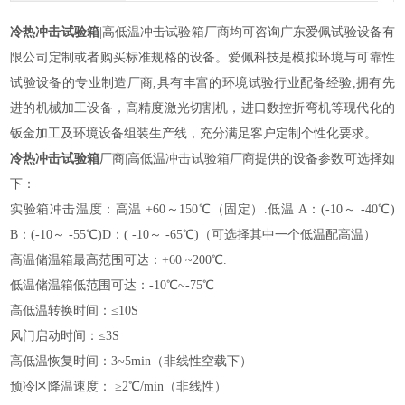
冷热冲击试验箱
|高低温冲击试验箱厂商均可咨询广东爱佩试验设备有
限公司定制或者购买标准规格的设备。爱佩科技是模拟环境与可靠性
试验设备的专业制造厂商,具有丰富的环境试验行业配备经验,拥有先
进的机械加工设备，高精度激光切割机，进口数控折弯机等现代化的
钣金加工及环境设备组装生产线，充分满足客户定制个性化要求。
冷热冲击试验箱
厂商|高低温冲击试验箱厂商提供的设备参数可选择如
下：
实验箱冲击温度：高温 +60～150℃（固定）.低温 A：(-10～ -40℃)
B：(-10～ -55℃)D：( -10～ -65℃)（可选择其中一个低温配高温）
高温储温箱最高范围可达：+60 ~200℃.
低温储温箱低范围可达：-10℃~-75℃
高低温转换时间：≤10S
风门启动时间：≤3S
高低温恢复时间：3~5min（非线性空载下）
预冷区降温速度： ≥2℃/min（非线性）