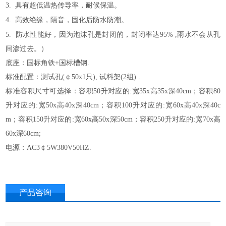
3.
具有超低温热传导率，耐候保温。
4.
高效绝缘，隔音，固化后防水防潮。
5.
防水性能好，因为泡沫孔是封闭的，封闭率达95% ,雨水不会从孔
间渗过去。）
底座：国标角铁+国标槽钢.
标准配置：测试孔(￠50x1只), 试料架(2组) .
标准
容积
尺寸可选择
：
容积50升对应的:宽35x高35x深40cm；容积80
升对应的:宽50x高40x深40cm；容积100升对应的:宽60x高40x深40c
m；容积150升对应的:宽60x高50x深50cm；容积250升对应的:宽70x高
60x深60cm;
电源：AC3￠5W380V50HZ.
产品咨询