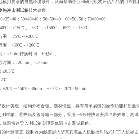
地模拟复杂的自然环境条件，‌从而帮助企业和研究机构评估产品的可靠性和
冷热冲击测试箱
技术参数：
35×40；50×40×40；50×50×40；60×50×50；70×60×60
0℃～+150℃、-55℃～+150℃、-65℃～+150℃
围：-75℃～+200℃
围：+60℃～+200℃
：≤5min,转换时间：10秒种。
间：≤20min 、≤30min
≤0.5℃
2℃
20℃～150℃≤40min +20℃～-70℃≤90min
外形设计美观、结构分布合理、选材慎重，具有简单易懂的操作功能和质
分为测试箱、蓄热箱及蓄冷箱三部分，采用3~5分钟快速变温冲击效果，
，低温快速导入测试箱实现高低温冲击测试目的。
度的计测装置, 控制器为触摸屏大型真彩液晶人机触控对话式LCD人机界面