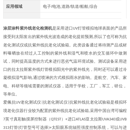
应用领域
电子/电池,道路/轨道/船舶,综合
涂层涂料紫外线老化检测机
是采用进口
灯管模拟地球表面的产品所
UV
接受到太阳发出的紫外线光波造成的老化提前预测
所以了也可称为抗
,
老化测试仪或抗紫外线抗老化试验箱。此类设备通过将待测产品或材
料曝晒放在经过人工控制的紫外线和湿气和喷水的交互循环中做测
试，同时提高温度的方式来进行恶劣气温环境试验。测试设备采用进
口的拉太拉斯紫外线灯管模拟阳光中的紫外线光，同时还可以通过冷
凝模拟湿气影响
通过喷淋的方式模拟雨水的影响。是航空、汽车、家
,
电、科研等领域需要的测试仪器，适用于学校，工厂，军工，研位，
等单位。
爱佩抗
老化测试仪
抗老化测试仪
抗紫外线抗老化试验箱是模拟环
UV
|
|
境老化仪器行业较为配置的紫外线抗老化试验箱
采用中国台湾可编程
,
英寸真彩触摸屏控制器（
）
进口
亚太拉斯
或
7
QTEST
+
ATLAS
UVA340
UVB
灯管
灯管型号可选择
太阳眼系统辐照强度控制系统，可以与进
313
(
)+