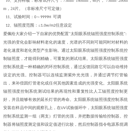
10、支持样板：标准试件尺寸：75mm*140mm，48片， 75mm*280m
m，24片。（非标准尺寸可定做）
、试验时间：
～
可调
11
0
9999H
、辐照度范围：≤
任意设定
12
1.0w/m2
爱佩给大家介绍一下自家的优势配置
太阳眼系统辐照强度控制系统
"
"
:
光强的变化会影响材料老化的速度，光谱的不同则可能同时对材料的
老化速度和老化类型产生影响。通过太阳眼系统辐照强度控制系统控
制辐照度，才能得到精确，可重复的测试结果。太阳眼系统辐照强度
控制系统是一种精确的闭环控制系统，通过反馈回路它可以自动维持
设定的光强。控制器可以连续监测紫外光光强，并通过调节灯管输
出，来补偿因灯管老化或任何其他因素造成的光强变化。太阳眼系统
辐照强度控制系统测试结果的再现性和重复性比人工辐照度控制更
好，并且能够有效的延长灯管的寿命。太阳眼系统辐照强度控制系统
安装在样品中间的观察孔上，在
试验循环中，太阳眼系统辐照强度
UV
控制系统监测一组（两支）灯管的光强，并把数据传输给控制器。控
制器将辐照度测定值和设定值进行比较，然后控制器指令电源系统调