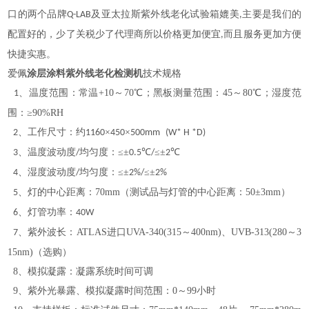
口的两个品牌
及亚太拉斯紫外线老化试验箱媲美
主要是我们的
Q-LAB
,
配置好的，
少了关税少了代理商所以价格更加便宜
而且服务更加方便
,
快捷实惠。
爱佩
涂层涂料紫外线老化检测机
技术规格
、温度范围：
常温
+10～70℃；黑板测量范围：45～80℃；湿度范
1
围：
≥90%RH
、工作尺寸：约
×
×
2
1160
450
500
mm
(W* H *D)
、温度波动度
均匀度：≤±
℃
≤±
℃
3
/
0.5
/
2
、湿度波动度
均匀度：≤±
≤±
4
/
2%/
2%
、
灯的中心距离
：
70mm（测试品与灯管的中心距离：50±3mm）
5
、灯管功率：
6
40W
、紫外波长：
ATLAS进口UVA-340(315～400nm)、UVB-313(280～3
7
15nm)（选购）
8、模拟凝露：凝露系统时间可调
9、紫外光暴露、模拟凝露时间范围：0～99小时