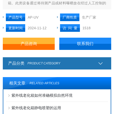
箱。此类设备通过将待测产品或材料曝晒放在经过人工控制的
紫外线和湿气和喷水的交互循环中做测试，同时提高温度的方
式来进行恶劣气温环境试验。测试设备采用进口的拉太拉斯紫
产品型号
AP-UV
厂商性质
生产厂家
外线灯管模拟阳光中的紫外线光，同时还可以通过冷凝模拟湿
更新时间
2024-11-12
访 问 量
1518
气影响,通过喷淋的方式模拟
产品咨询
联系我们
产品分类
PRODUCT CATEGORY
相关文章
RELATED ARTICLES
紫外线老化箱如何准确模拟自然环境
紫外线老化箱静电喷塑的运用