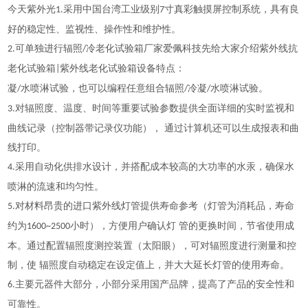
今天紫外光
采用中国台湾工业级别
寸真彩触摸屏控制系统，具有良
1.
7
好的稳定性、监视性、操作性和维护性。
可单独进行辐照
冷老化试验箱厂家爱佩科技先给大家介绍紫外线抗
2.
/
老化试验箱
紫外线老化试验箱设备特点：
|
凝
水喷淋试验，也可以编程任意组合辐照
冷凝
水喷淋试验。
/
/
/
对辐照度、温度、时间等重要试验参数提供全面详细的实时监视和
3.
曲线记录（控制器带记录仪功能）， 通过计算机还可以生成报表和曲
线打印。
采用自动化供排水设计，并搭配成本较高的大功率的水汞，确保水
4.
喷淋的流速和均匀性。
对材料昂贵的进口紫外线灯管提供寿命参考（灯管为消耗品，寿命
5.
约为
小时），方便用户确认灯 管的更换时间，节省使用成
1600~2500
本。通过配置辐照度测控装置（太阳眼），可对辐照度进行测量和控
制，使 辐照度自动稳定在设定值上，并大大延长灯管的使用寿命。
主要元器件大部分，小部分采用国产品牌，提高了产品的安全性和
6.
可靠性。