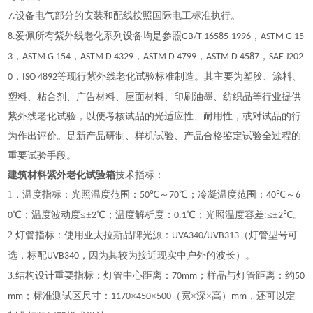
设备电气部分的安装和配线按照国际电工标准执行。
7.
爱佩所有紫外线老化系列设备均是参照
，
8.
GB/T 16585-1996
ASTM G 15
，
，
，
，
，
3
ASTM G 154
ASTM D 4329
ASTM D 4799
ASTM D 4587
SAE J202
，
等现行紫外线老化试验标准制造。其主要为塑胶、涂料、
0
ISO 4892
塑料、粘合剂、广告材料、屋面材料、印刷油墨、纺织品等行业提供
紫外线老化试验，以便考核试品的光适应性、耐用性，或对试品的行
为作出评价。是新产品研制、样机试验、产品合格鉴定试验全过程的
重要试验手段。
建筑材料紫外老化试验箱
技术指标：
1．
温度指标：光照温度范围：
℃～
℃；冷凝温度范围：
℃～
50
70
40
6
℃；温度波动度≤±
℃；温度解析度：
℃；光照温度容差
≤±
℃。
0
2
0.1
:
2
2.
灯管指标：使用亚太拉斯品牌光源：
（灯管型号可
UVA340/UVB313
选，标配
，因为其较为接近现实中户外的波长）。
UVB340
3.
结构设计重要指标：灯管中心距离：
；样品与灯管距离：约
70mm
50
；标准测试区尺寸：
×
×
（宽×深×高）
，还可以定
mm
1170
450
500
mm