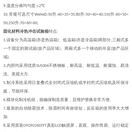
溫度分佈均勻度
±
℃
9.
:
2
常规可选尺寸
升
×
×
升
×
×
升
×
×
10.
WxHxD:50
:40
35
35;80
:50
40
40;150
:60
50
升
×
×
50;250
:70
60
60;
固化材料冷热冲击试验箱
特点
:
设备分为高温箱
亦是热温箱
、低温箱
亦是冷温箱
两部分
三厢式多
1.
(
)
(
)
,
一个固定的测试箱
放产品区域
、两厢式多一个移动的吊蓝
放产品区
(
)
(
域
).
内胆均采用优质
不锈钢板，耐高温、耐低温、耐腐蚀、易清
3.
SUS304
洗、美观大方
.
制冷系统采用日复叠式全封闭式压缩机或半封闭式压缩机及环保冷
5.
媒，节能环保
.
模块化制冷机组，能确保制造质量，且维护替换非常方便
6.
.
最新的自动除霜技术，除霜时间有效缩短，反应箱的使用率大大增
7.
加
.
采用原装
真彩
触摸屏，直观、操作简易、运行稳定
8.
OYO9226STFT
LCD