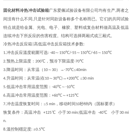
固化材料冷热冲击试验箱
广东爱佩试验设备有限公司均有生产
两者之
,
间没有什么不同
只是针对同款设备称多个名称而已。它们的共同试验
,
特点就是给金属、光电、电子、橡胶、塑料或复合材料做高温及低温
连续冲击下所反应的伤害程度。结构可选择两厢式或三厢式。
冷热冲击反应箱
高低温冲击反应箱技术参数
|
:
冲击反应溫度範圍可选
～
℃
～
℃
～
℃
1.
: -40
150
/-55
150
/-65
150
预热上限温度：
℃，预冷下限温度
℃
2.
200
-70
降温时间：从常温（
～
）→
℃≤
3.
10
30
-70
40min
升温时间：从常温
在
～
℃
→
℃ ≤
4.
(
10
30
)
+200
30 min
低温冲击常用温度范围：
℃～
℃
5.
-40
-10
高温冲击常用温度范围：
℃～
℃
6.
+60
+125
冲击温度恢复时间：≤
，移动时间
秒钟内（国标要求）
7.
5 min
10
恢复条件：高温冲击
℃ 小于
低温冲击
℃ 小于
+125
30 min;
-40
30 mi
n.
溫控制穩定度
±
℃
8.
:
0.5