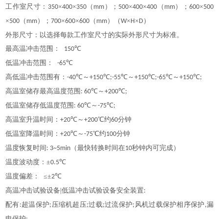
工作室尺寸：
×
×
（
）；
×
×
（
）；
×
350
400
350
mm
500
400
400
mm
600
500
×
（
）；
×
×
（
）（
×
×
）
500
mm
700
600
600
mm
W
H
D
外形尺寸：以选择每款工作室尺寸的实际外形尺寸为标准。
最高温冲击范围：
℃
150
低温冲击范围：
℃
-65
高低温冲击范围有：
℃～
℃
℃～
℃
℃～
℃
-40
+150
;-55
+150
;-65
+150
;
高温室储存最高温度范围
℃～
℃
: 60
+200
;
低温室储存低温度范围
℃～
℃
: 60
-75
;
高温室升温时间：
℃～
℃约
分钟
+20
+200
60
低温室降温时间：
℃～
℃约
分钟
+20
-75
100
温度恢复时间
（最快转换时间在
秒钟内可完成）
: 3~5min
10
温度波动度：
±
℃
0.5
温度偏差：
≤±
℃
2
高温冲击试验设备
|低温冲击试验设备
安全装置
:
配有
超温保护
压缩机超压
过载
过流保护
风机过载保护相序保护
漏
:
;
;
;
;
,
电保护