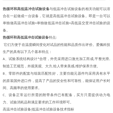
热循环和高低温冲击试验设备
与低温冲击试验设备的相关功能可以溶
合在一起做成一台设备，它就是高低温冲击试验设备。即是一台可以
单独做高温冲击试验
单独做低温冲击试验
高低温交变冲击试验的设
+
+
备。
热循环和高低温冲击试验设备
特点
:
它们方便于在温度瞬间变化对试品的性能和品质作出评价。爱佩科技
生产的具有以下几个基本特点：
、试验系统结构设计*合理，外壳采用进口激光加工而成
平整光滑
A
,
,
制造工艺规范，外观美观、大方
给人带来美感
维护保养方便。
,
,
、零部件的配套与组装匹配性好，主要功能元器件均采用具有水平
B
的原装国外进口件，提高了产品的安全性和可靠性，能保证用户长时
间、高频率的使用要求。
、设备正常运行所需的附带条件已有配备，买方只需提供动力电
C
力、试验消耗品和满足要求的工作环境即可。
高温冲击试验设备
|低温冲击试验设备
技术指标