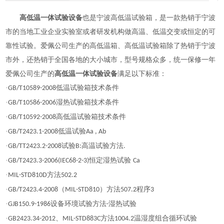
高低温一体试验设备
也是宁波高低温试验箱，是一款热销于宁波
市的当地工业企业实验室或者研发机构做高温、低温交变或恒定的可
靠性试验。爱佩公司生产的高低温箱、高低温试验箱除了热销于宁波
市外，还热销于全国各地的大小城市，型号规格众多，统一保修一年
爱佩公司生产的
高低温一体试验设备
满足以下标准：
·
低温试验箱技术条件
GB/T10589-2008
·
湿热试验箱技术条件
GB/T10586-2006
·
高低温试验箱技术条件
GB/T10592-2008
·
低温试验
GB/T2423.1-2008
Aa , Ab
·
试验
高温试验方法
GB/TT2423.2-2008
B:
.
·
恒定湿热试验
GB/T2423.3-2006(IEC68-2-3)
Ca
·
方法
MIL-STD810D
502.2
·
（
）方法
程序
GB/T2423.4-2008
MIL-STD810
507.2
3
·
设备环境试验方法
湿热试验
GJB150.9-1986
-
·
、
方法
温湿度组合循环试验
GB2423.34-2012
MIL-STD883C
1004.2