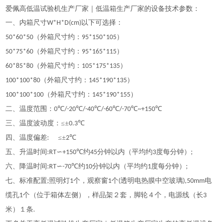
爱佩
高低温试验机生产厂家
｜低温箱生产厂家的设备技术参数：
一、内箱尺寸
以下可选择：
W*H*D(cm)
（外箱尺寸约：
）
50*60*50
95*150*105
（外箱尺寸约：
）
50*75*60
95*165*115
（外箱尺寸约：
）
60*85*80
105*175*135
（外箱尺寸约：
）
100*100*80
145*190*135
（外箱尺寸约：
）
100*100*100
145*190*155
二、温度范围：
℃
℃
℃
℃
℃
℃
0
/-20
/-40
/-60
/-70
~+150
三、温度波动度：
≤±
℃
0.3
四、温度偏差
≤±
℃
:
2
五、升温时间
∽
℃约
分钟以内（平均约
度每分钟）
:RT
+150
45
3
;
六、降温时间
∽
℃约
分钟以内（平均约
度每分钟）
:RT
-70
10
1
;
七、标准配置
照明灯
个，观察窗
个
透明电热膜中空玻璃
电
;
1
1
(
),50mm
缆孔
个（位于箱体左侧），样品架２套，脚轮４个，电源线（长
1
3
米）１条
.