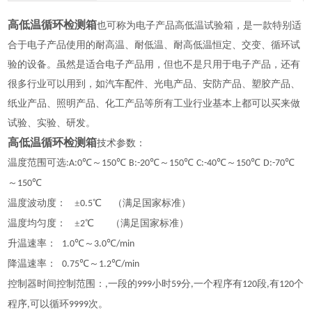
高低温循环检测箱
也可称为电子产品高低温试验箱，是一款特别适
合于电子产品使用的耐高温、耐低温、耐高低温恒定、交变、循环试
验的设备。虽然是适合电子产品用，但也不是只用于电子产品，还有
很多行业可以用到，如汽车配件、光电产品、安防产品、塑胶产品、
纸业产品、照明产品、化工产品等所有工业行业基本上都可以买来做
试验、实验、研发。
高低温循环检测箱
技术参数：
温度范围可选
℃～
℃
℃～
℃
℃～
℃
℃
:A:0
150
B:-20
150
C:-40
150
D:-70
～
℃
150
温度波动度：
±
℃ （满足国家标准）
0.5
温度均匀度：
±
℃ （满足国家标准）
2
升温速率：
℃～
℃
1.0
3.0
/min
降温速率：
℃～
℃
0.75
1.2
/min
控制器时间控制范围：
一段的
小时
分
一个程序有
段
有
个
,
999
59
,
120
,
120
程序
可以循环
次。
,
9999