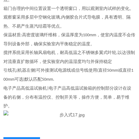
箱门合理的中间位置设置一个透明窗口，用以观测室内试样的变化。
观察窗采用多层中空钢化玻璃
内侧胶合片式导电膜，具有透明、隔
,
热、不易产生蒸汽结霜等优点。
保温材质
高密度玻璃纤维棉，保温厚度为
，使室内温度不会传
:
100mm
导到设备外部，确保实验室内平衡稳定的温度。
搅拌系统采用长轴风扇电机，耐高低温之不锈钢多翼式叶轮
以达强制
,
对流垂直扩散循环，使实验室内的温湿度均匀并保持稳定
引线孔
机器左侧
可外接测试电源线或信号线使用
直径
或直径
(
)
(
50mm
1
可选
默认匹配
00mm
)
50mm.
电子产品高低温试验机
电子产品高低温试验箱的控制部分设计在设
|
备的右侧，分布有温控仪、控制开关等，操作方便，简单，易于维
护。