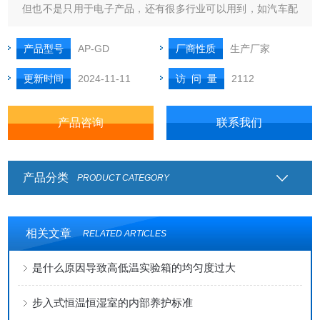
但也不是只用于电子产品，还有很多行业可以用到，如汽车配
件、光电产品、安防产品、塑胶产品、纸业产品、照明产品、
化工产品等所有工业行业基本上都可以买来做试验、实验、研
产品型号
AP-GD
厂商性质
生产厂家
发。
更新时间
2024-11-11
访 问 量
2112
产品咨询
联系我们
产品分类
PRODUCT CATEGORY
相关文章
RELATED ARTICLES
是什么原因导致高低温实验箱的均匀度过大
步入式恒温恒湿室的内部养护标准