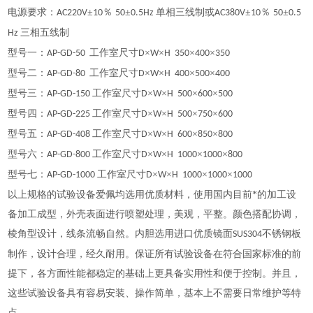
电源要求：
±
％
±
单相三线制或
±
％
±
AC220V
10
50
0.5Hz
AC380V
10
50
0.5
三相五线制
Hz
型号一：
工作室尺寸
×
×
×
×
AP-GD-50
D
W
H 350
400
350
型号二：
工作室尺寸
×
×
×
×
AP-GD-80
D
W
H 400
500
400
型号三：
工作室尺寸
×
×
×
×
AP-GD-150
D
W
H 500
600
500
型号四：
工作室尺寸
×
×
×
×
AP-GD-225
D
W
H 500
750
600
型号五：
工作室尺寸
×
×
×
×
AP-GD-408
D
W
H 600
850
800
型号六：
工作室尺寸
×
×
×
×
AP-GD-800
D
W
H 1000
1000
800
型号七：
工作室尺寸
×
×
×
×
AP-GD-1000
D
W
H 1000
1000
1000
以上规格的试验设备爱佩均选用优质材料，使用国内目前*的加工设
备加工成型，外壳表面进行喷塑处理，美观，平整。颜色搭配协调，
棱角型设计，线条流畅自然。内胆选用进口优质镜面
不锈钢板
SUS304
制作，设计合理，经久耐用。保证所有试验设备在符合国家标准的前
提下，各方面性能都稳定的基础上更具备实用性和便于控制。并且，
这些试验设备具有容易安装、操作简单，基本上不需要日常维护等特
点。