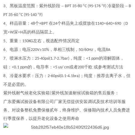
、黑板温度范围：紫外线阶段 –
°
°
冷凝阶段 –
3
BPT 35-80
C (95-176
F)
B
°
°
PT 35-60
C (95-140
F)
、样品容量：
个
在
个样品夹上或摆放在
×
×
（
4
48
+BPT
24
1140
640
690
D
宽×
深×
高的样品隔层上。
W
H
、重量：
左右，视选配件情况而定
5
150KG
、电源：电压
±
，单相三线制，
，电流
6
220V
10%
50/60Hz
8A
、喷淋水压力：
，纯度：
的溶解固体，
7
25-40psi(1.7-2.7bar)
<1 ppm
硅：
的，电导率：
或者
千欧 或参考测试方法
<0.1 ppm
<5 us/ cm
200
、冷凝水要求
：
压力：
；纯度：推荐去离子水，但
8
2-60psi(0.1-4.1bra)
不是必需的。
紫外线耐气候老化实验箱
紫外线加速耐候试验箱
的售后服务：
|
广东
爱佩试验设备有限公司
厂家无偿提供安装调试及技术培训等服
务。对设备整机免费保修
贰
年，终身维护。保修期内技术人员免费进
行季度保养，以提升
老化
设备之使用寿命