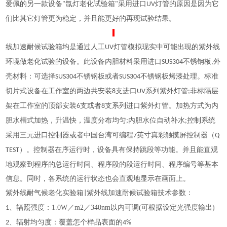
爱佩的另一款设备
氙灯老化试验箱
采用进口
灯管的原因是因为它
"
"
UV
们比其它灯管更为稳定，并且能更好的再现试验结果。
线加速耐候试验箱均是通过人工
灯管模拟现实中可能出现的紫外线
UV
环境做老化试验的设备
。
此设备
内胆材料
采用
进口
不锈钢板
外
SUS
304
,
壳材料：可选择
不锈钢板
或者
不锈钢板
烤漆处理
。
标准
SUS
304
SUS
304
切片式设备
在工作室的两边共安装
支
进口
系列紫外灯管
非标隔层
8
UV
;
架在工作室的顶部安装
支或者
支
系列
进口
紫外灯管。加热方式为内
6
8
胆水槽式加热，升温快，温度分布均匀
内胆水位自动补水
控制系统
;
;
采用三元进口控制器或者中国台湾可编程
英寸真彩触摸屏控制器（
7
Q
）
。
控制器在
序运行时，设备具有保持跳段等功能。并且能直观
TEST
地观察到程序的总运行时间、程序段的段运行时间、程序编号等基本
信息。同时，各系统的运行状态也会直观地显示在画面上。
紫外线耐气候老化实验箱
紫外线加速耐候试验箱技术参数：
|
、辐照强度：
1.0W／m2／340nm以内可调(可根据设定光强度输出)
1
、辐射均匀度：覆
盖怎个样品表面的
2
4%