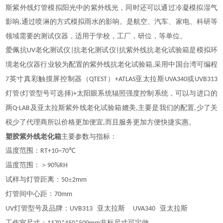
斯紫外线灯管模拟阳光中的紫外线光，同时还可以通过冷凝模拟湿气
影响
通过喷淋的方式模拟雨水的影响。是航空、汽车、家电、科研等
,
领域需要的测试仪器，适用于学校，工厂，研位，等单位。
爱佩抗
老化测试仪
抗老化测试仪
抗紫外线抗老化试验箱是模拟环
UV
|
|
境老化仪器行业较为配置的紫外线抗老化试验箱
采用中国台湾可编程
,
英寸真彩触摸屏控制器（
）
亚太拉斯
或
7
QTEST
+
ATLAS
UVA340
UVB313
灯管
灯管型号可选择
太阳眼系统辐照强度控制系统，可以与进口的
(
)+
两
及亚太拉斯紫外线老化试验箱媲美
主要是我们的配置
少了关
Q-LAB
,
,
税少了代理商所以价格更加便宜
而且服务更加方便快捷实惠。
,
塑胶紫外线老化箱
主要参数与指标：
温度范围：
℃
RT+10~70
温度范围：＞
90%RH
试样与灯管距离：
±
50
2mm
灯管间中心距：
70mm
灯管型号及品牌：
亚太拉斯
亚太拉斯
UV
UVB313
UVA340
工作室尺寸：
非标尺寸可定做