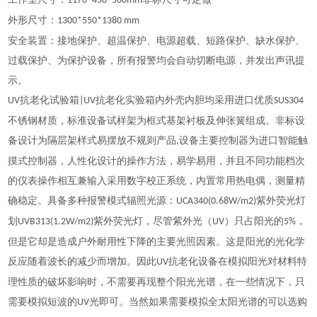
1170*450*500mm
外形尺寸：
1300*550*1380 mm
安全装置：接地保护、超温保护、电源超载、短路保护、缺水保护、
过载保护、为保护设备，所有报警均会自动切断电源，并发出声讯提
示。
抗老化试验箱
抗老化实验箱内外壳内胆均采用进口优质
UV
|UV
SUS304
不锈钢材质，标准设备试样架为框式基架衬板及伸张簧组成。非标设
备设计为隔层架样式易摆放不规则产品
设备主要控制器为进口智能触
,
摸式控制器，人性化设计的操作方法，易学易用，并且不同功能档次
的仪表操作相互兼输入采用数字校正系统，内置常用热电偶，测量精
确稳定。具备多种报警模式辐照光源：
紫外荧光灯
UCA340(0.68W/m2)
划
紫外荧光灯，尽管紫外光（
）只占阳光的
，
UVB313(1.2W/m2)
UV
5%
但是它却是造成户外耐用性下降的主要光照因素。这是阳光的光化学
反应随着波长的减少而增加。因此
抗老化设备在模拟阳光对材料特
UV
理性质的破坏影响时，不需要再现整个阳光光谱，在一些情况下，只
需要模拟短波的
光即可。当然如果需要模拟全太阳光谱的可以选购
UV