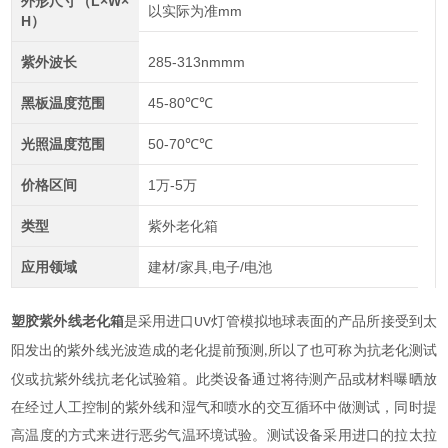
外形尺寸（L×W×
以实际为准mm
H）
紫外波长
285-313nmmm
黑板温度范围
45-80℃℃
光照温度范围
50-70℃℃
价格区间
1万-5万
类型
紫外老化箱
应用领域
建材/家具,电子/电池
塑胶紫外线老化箱
是采用进口
灯管模拟地球表面的产品所接受到太
UV
阳发出的紫外线光波造成的老化提前预测
所以了也可称为抗老化测试
,
仪或抗紫外线抗老化试验箱。此类设备通过将待测产品或材料曝晒放
在经过人工控制的紫外线和湿气和喷水的交互循环中做测试，同时提
高温度的方式来进行恶劣气温环境试验。测试设备采用进口的拉太拉