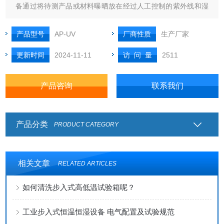
备通过将待测产品或材料曝晒放在经过人工控制的紫外线和湿
气和喷水的交互循环中做测试，同时提高温度的方式来进行恶
劣气温环境试验。测试设备采用进口的拉太拉斯紫外线灯管模
产品型号
AP-UV
厂商性质
生产厂家
拟阳光中的紫外线光，同时还可以通过冷凝模拟湿气影响,通过
更新时间
2024-11-11
访 问 量
2511
喷淋的方式模拟雨水的影
产品咨询
联系我们
产品分类
PRODUCT CATEGORY
相关文章
RELATED ARTICLES
如何清洗步入式高低温试验箱呢？
工业步入式恒温恒湿设备 电气配置及试验规范