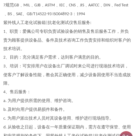
规范
﹑
﹑
﹑
﹑
﹑
﹑
﹑
﹑
﹑
7
GB
MIL
GJB
ASTM
IEC
CNS
JIS
AATCC
DIN
Fed Test
﹑
﹑
、
：
BS
SAE
GB/T14522-93 ISO04892-3
1994
紫外线人工老化试验箱
抗老化测试仪售后服务
|
:
、职责：爱佩公司专职负责试验设备的销售及售后服务工作，并负
1
责为顾客提供设备品、备件及技术咨询工作负责安排和组织对客户的
技术培训。
、目的：充分满足客户需求，达到客户满意的目的。
2
、培训：可安排用户在设备出厂调试时来公司进行现场技术培训，
3
使客户了解设备性能，教会其正确使用，减少设备因使用不当造成故
障。
、售后服务：
4
为用户提供所需的使用、维护咨询。
a.
及时向用户提供易损件和备件。
b.
为用户派出技术人员对其设备使用、维护进行现场指导。
c.
从验收之日起，设备在一年质量保证期内，需方在遵守保管、使用
d.
和安装规则的条件下，因紫外线人工老化试验箱
抗老化测试仪制造