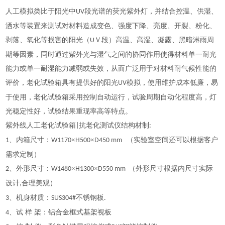
人工模拟类比于阳光中
段光谱的荧光紫外灯，并结合控温、供湿、
UV
洒水等装置来测试对材料造成变色、强度下降、亮度、开裂、粉化、
剥落、氧化等损害的阳光（
Ｖ段）高温、高湿、凝露、黑暗淋雨周
U
期等因素，同时通过紫外光与湿气之间的协同作用使得材料单一耐光
能力或单一耐湿能力减弱或失效，从而广泛用于对材料耐气候性能的
评价，老化试验箱具有提供好的阳光
模拟，使用维护成本低廉，易
UV
于使用，老化试验箱采用控制自动运行，试验周期自动化程度高，灯
光稳定性好，试验结果重现率高等特点。
紫外线人工老化试验箱
抗老化测试仪结构材制
|
:
、内箱尺寸：
×
×
（实验室空间还可以根据客户
1
W1170
H500
D450 mm
需求定制）
、外形尺寸：
×
×
（外形尺寸根据内尺寸实际
2
W1480
H1300
D550 mm
设计
合理美观）
,
、机身材质：
不锈钢板
3
SUS304#
.
、试 样 架：铝合金框式基架视板
4