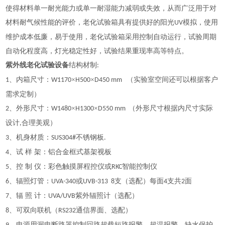
使得材料单一耐光能力或单一耐湿能力减弱或失效，从而广泛用于对
材料耐气候性能的评价，老化试验箱具有提供好的阳光
模拟，使用
UV
维护成本低廉，易于使用，老化试验箱采用控制自动运行，试验周期
自动化程度高，灯光稳定性好，试验结果重现率高等特点。
紫外线老化试验设备
结构材制
:
、内箱尺寸：
×
×
（实验室空间还可以根据客户
1
W1170
H500
D450 mm
需求定制）
、外形尺寸：
×
×
（外形尺寸根据内尺寸实际
2
W1480
H1300
D550 mm
设计
合理美观）
,
、机身材质：
不锈钢板
3
SUS304#
.
、试 样 架：铝合金框式基架视板
4
、控 制 仪：彩色触摸屏程控仪或
智能控制仪
5
RKC
、辐照灯管：
或
支（选配）每面
支共
面
6
UVA-340
UVB-313 8
4
2
、辐 照 计：
紫外辐照计（选配）
7
UVA/UVB
、可双向联机（
通信界面、选配）
8
RS232
、电源用漏电断路器控制回路超载短路报警、超温报警、缺水保护