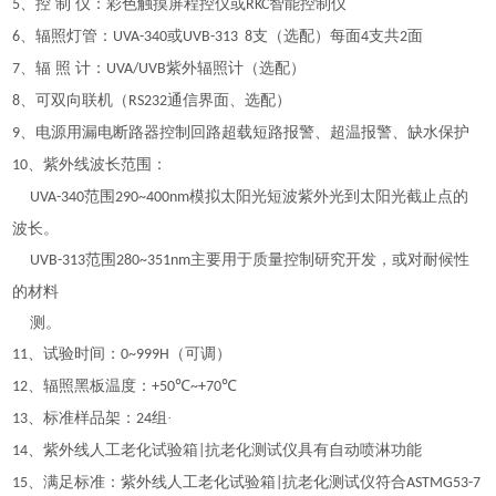
、控 制 仪：彩色触摸屏程控仪或
智能控制仪
5
RKC
、辐照灯管：
或
支（选配）每面
支共
面
6
UVA-340
UVB-313 8
4
2
、辐 照 计：
紫外辐照计（选配）
7
UVA/UVB
、可双向联机（
通信界面、选配）
8
RS232
、电源用漏电断路器控制回路超载短路报警、超温报警、缺水保护
9
、紫外线波长范围：
10
范围
模拟太阳光短波紫外光到太阳光截止点的
UVA-340
290~400nm
波长。
范围
主要用于质量控制研究开发，或对耐候性
UVB-313
280~351nm
的材料
测。
、试验时间：
（可调）
11
0~999H
、辐照黑板温度：
℃
℃
12
+50
~+70
、标准样品架：
组·
13
24
、紫外线人工老化试验箱
抗老化测试仪具有自动喷淋功能
14
|
、满足标准：紫外线人工老化试验箱
抗老化测试仪符合
15
|
ASTMG53-7