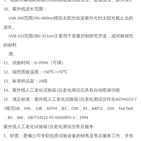
9
、紫外线波长范围：
10
范围
模拟太阳光短波紫外光到太阳光截止点的
UVA-340
290~400nm
波长。
范围
主要用于质量控制研究开发，或对耐候性
UVB-313
280~351nm
的材料
测。
、试验时间：
（可调）
11
0~999H
、辐照黑板温度：
℃
℃
12
+50
~+70
、标准样品架：
组·
13
24
、紫外线人工老化试验箱
抗老化测试仪具有自动喷淋功能
14
|
、满足标准：紫外线人工老化试验箱
抗老化测试仪符合
15
|
ASTMG53-7
规范
﹑
﹑
﹑
﹑
﹑
﹑
﹑
﹑
﹑
7
GB
MIL
GJB
ASTM
IEC
CNS
JIS
AATCC
DIN
Fed Test
﹑
﹑
、
：
BS
SAE
GB/T14522-93 ISO04892-3
1994
紫外线人工老化试验箱
抗老化测试仪售后服务
|
:
、职责：爱佩公司专职负责试验设备的销售及售后服务工作，并负
1