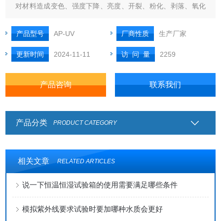
对材料造成变色、强度下降、亮度、开裂、粉化、剥落、氧化
等损害的阳光（UＶ段）高温、高湿、凝露、黑暗淋雨周期等
因素，同时通过紫外光与湿气之间的协同作用使得材料单一耐
产品型号
AP-UV
厂商性质
生产厂家
光能力或单一耐湿能力减弱或失效，从而广泛用于对材料耐气
更新时间
2024-11-11
访 问 量
2259
候性能的评价，老化试验箱具
产品咨询
联系我们
产品分类
PRODUCT CATEGORY
相关文章
RELATED ARTICLES
说一下恒温恒湿试验箱的使用需要满足哪些条件
模拟紫外线要求试验时要加哪种水质会更好