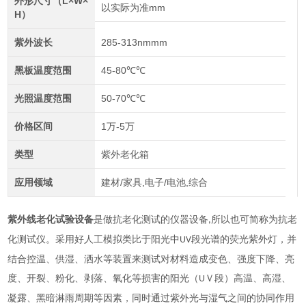
外形尺寸（L×W×
以实际为准mm
H）
紫外波长
285-313nmmm
黑板温度范围
45-80℃℃
光照温度范围
50-70℃℃
价格区间
1万-5万
类型
紫外老化箱
应用领域
建材/家具,电子/电池,综合
紫外线老化试验设备
是做抗老化测试的仪器设备
所以也可简称为抗老
,
化测试仪。采用好人工模拟类比于阳光中
段光谱的荧光紫外灯，并
UV
结合控温、供湿、洒水等装置来测试对材料造成变色、强度下降、亮
度、开裂、粉化、剥落、氧化等损害的阳光（
Ｖ段）高温、高湿、
U
凝露、黑暗淋雨周期等因素，同时通过紫外光与湿气之间的协同作用