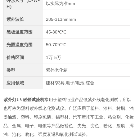
外形尺寸（L×W×
以实际为准mm
H）
紫外波长
285-313nmmm
黑板温度范围
45-80℃℃
光照温度范围
50-70℃℃
价格区间
1万-5万
类型
紫外老化箱
应用领域
建材/家具,电子/电池,综合
紫外灯UV耐候试验机
常用于塑料行业产品做紫外线老化测试，所以
也可称为塑料紫外线老化测试仪。广泛应用于塑料、涂料、树脂、油
墨油漆、塑料、印刷包装、铝型材、汽车摩托车工业、粘合剂、化妆
品、金属、电子、电镀等产品做褪色、失光、变色、粉化、裂痕、浑
浊、泡化、脆化、强度衰退和氧化测试试验。