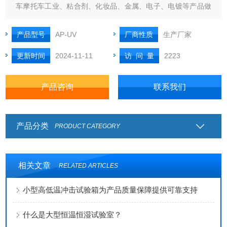
车摩托车工业、粘合剂、化妆品、金属、电子、电镀等产品做
褪色、失光、变色、粉化、裂痕、浑浊、泡化、脆化、强度衰
退和氧化测试试验。
产品型号
AP-UV
厂商性质
生产厂家
更新时间
2024-11-11
访 问 量
2223
产品咨询
联系我们
产品分类
PRODUCT CATEGORY
相关文章
RELATED ARTICLES
小型高低温冲击试验箱为产品质量保障提供可靠支持
什么是大型恒温恒湿试验室？