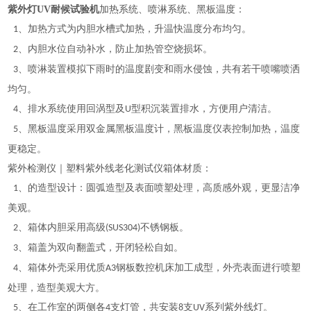
紫外灯UV耐候试验机
加热系统、喷淋系统、黑板温度：
、加热方式为内胆水槽式加热，升温快温度分布均匀。
1
、内胆水位自动补水，防止加热管空烧损坏。
2
、喷淋装置模拟下雨时的温度剧变和雨水侵蚀，共有若干喷嘴喷洒
3
均匀。
、排水系统使用回涡型及
型积沉装置排水，方便用户清洁。
4
U
、黑板温度采用双金属黑板温度计，黑板温度仪表控制加热，温度
5
更稳定。
紫外检测仪｜塑料紫外线老化测试仪
箱体材质：
、的造型设计：圆弧造型及表面喷塑处理，高质感外观，更显洁净
1
美观。
、箱体内胆采用高级
不锈钢板。
2
(SUS304)
、箱盖为双向翻盖式，开闭轻松自如。
3
、箱体外壳采用优质
钢板数控机床加工成型，外壳表面进行喷塑
4
A3
处理，造型美观大方。
、在工作室的两侧各
支灯管，共安装
支
系列紫外线灯。
5
4
8
UV