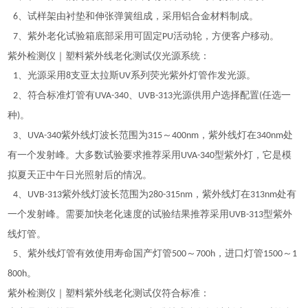
、试样架由衬垫和伸张弹簧组成，采用铝合金材料制成。
6
、紫外老化试验箱底部采用可固定
活动轮，方便客户移动。
7
PU
紫外检测仪｜塑料紫外线老化测试仪
光源系统：
、光源采用
支
亚太拉斯
系列荧光紫外灯管作发光源。
1
8
UV
、符合标准灯管有
、
光源供用户选择配置
任选一
2
UVA-340
UVB-313
(
种
。
)
、
紫外线灯波长范围为
～
，紫外线灯在
处
3
UVA-340
315
400nm
340nm
有一个发射峰。大多数试验要求推荐采用
型紫外灯，它是模
UVA-340
拟夏天正中午日光照射后的情况。
、
紫外线灯波长范围为
，紫外线灯在
处有
4
UVB-313
280-315nm
313nm
一个发射峰。需要加快老化速度的试验结果推荐采用
型紫外
UVB-313
线灯管。
、紫外线灯管有效使用寿命国产灯管
～
，进口灯管
～
5
500
700h
1
5
00
1
。
800h
紫外检测仪｜塑料紫外线老化测试仪
符合标准：