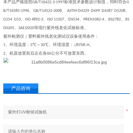
本产品严格按照
标准技术参数设计制造，同时符合
GB/T16422.3-1997
G
、
、
、
B/T16585-1996
GB/T14522-2008
ASTM-D4329 D499 D4587 D5208
、
、
、
、
、
、
G154 G53
ISO 4892-3
ISO 11507
EN534
PREN1062-4
BS2782
JIS
、
等现行紫外线老化试验标准。
D0205
SAEJ2020
紫外检测仪｜塑料紫外线老化测试仪
设备使用条件：
、环境温度：
℃～
℃、环境湿度：≤
。
1
5
30
85%R.H
、机器放置前后左右各
公分不可放置东西。
2
6
0
产品咨询