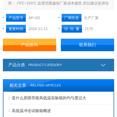
类：-70℃~150℃.温度范围越低厂家成本越贵,所以建议选择合
适的范围即可,因为它们规定范围之间的所有温度均可任意设定
值或者程式控温试验。广泛应用于通讯、家电、家具、汽车、
产品型号
AP-GD
厂商性质
生产厂家
机械等各领域。
更新时间
2024-11-11
访 问 量
2170
产品咨询
联系我们
产品分类
PRODUCT CATEGORY
相关文章
RELATED ARTICLES
是什么原因导致高低温实验箱的均匀度过大
高低温冲击试验箱概述