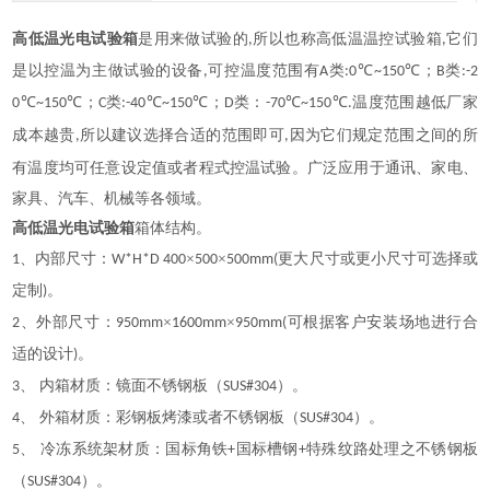
高低温光电试验箱
是用来做试验的
所以也称高低温温控试验箱
它们
,
,
是以控温为主做试验的设备
可控温度范围有
类
℃
℃；
类
,
A
:0
~150
B
:-2
℃
℃；
类
℃
℃；
类：
℃
℃
温度范围越低厂家
0
~150
C
:-40
~150
D
-70
~150
.
范围之间的所
成本越贵
所以建议选择合适的范围即可
因为它们规定
,
,
有温度均可任意设定值或者程式控温试验。广泛应用于通讯、家电、
家具、汽车、机械等各领域。
高低温光电试验箱
箱体结构。
、内部尺寸：
×
×
更大尺寸或更小尺寸可选择或
1
W*H*D 400
500
500mm(
定制
。
)
、外部尺寸：
×
×
可根据客户安装场地进行合
2
950mm
1600mm
950mm(
适的设计
。
)
、 内箱材质：镜面不锈钢板（
）。
3
SUS#304
、 外箱材质：彩钢板烤漆或者不锈钢板（
）。
4
SUS#304
、 冷冻系统架材质：国标角铁
国标槽钢
特殊纹路处理之不锈钢板
5
+
+
（
）。
SUS#304