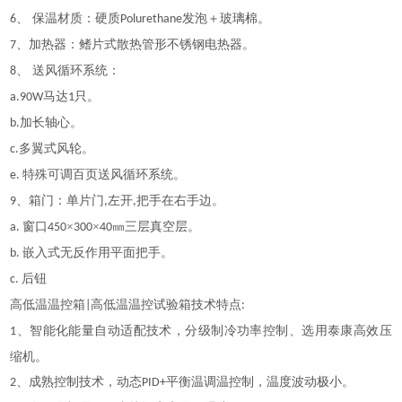
、 保温材质：硬质
发泡＋玻璃棉。
6
Polurethane
、加热器：鳍片式散热管形不锈钢电热器。
7
、 送风循环系统：
8
马达
只。
a.90W
1
加长轴心。
b.
多翼式风轮。
c.
特殊可调百页送风循环系统。
e.
、箱门：单片门
左开
把手在右手边。
9
,
,
窗口
×
×
㎜三层真空层。
a.
450
300
40
嵌入式无反作用平面把手。
b.
后钮
c.
高低温温控箱
高低温温控试验箱技术特点
|
:
、智能化能量自动适配技术，分级制冷功率控制、选用泰康高效压
1
缩机
。
、成熟控制技术，动态
平衡温调温控制，温度波动极小。
2
PID+