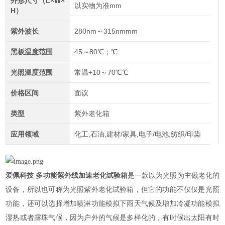
外形尺寸（L×W×
以实物为准mm
H）
紫外波长
280nm～315nmmm
黑板温度范围
45～80℃；℃
光照温度范围
常温+10～70℃℃
价格区间
面议
类型
紫外老化箱
应用领域
化工,石油,建材/家具,电子/电池,纺织/印染
爱佩科技 多功能紫外线加速老化试验箱
是一款以为光照为主做老化的
设备，所以也可称为光照紫外老化试验箱，但它的功能不仅仅是光照
功能，还可以选择增加喷淋功能模拟下雨天气候及增加冷凝功能模拟
湿热或者露珠气候，因为户外的气候是多样化的，有时候出太阳有时