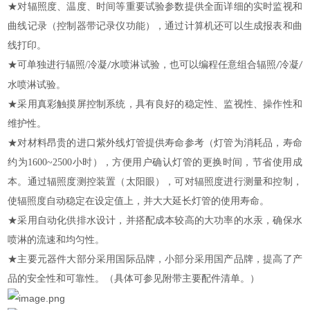
★
对辐照度、温度、时间等重要试验参数提供全面详细的实时监视和
曲线记录（控制器带记录仪功能），通过计算机还可以生成报表和曲
线打印。
★
可单独进行辐照
/
冷凝
水喷淋试验，也可以编程任意组合辐照
冷凝
/
/
/
水喷淋试验。
★
采用
真彩触摸屏控制系统，具有良好的稳定性、监视性、操作性和
维护性。
★
对材料昂贵的进口紫外线灯管提供寿命参考（灯管为消耗品，寿命
约为
1600~2500
小时），方便用户确认灯管的更换时间，节省使用成
本。通过辐照度测控装置（太阳眼），可对辐照度进行测量和控制，
使辐照度自动稳定在设定值上，并大大延长灯管的使用寿命。
★
采用自动化供排水设计，并搭配成本较高的大功率的水汞，确保水
喷淋的流速和均匀性。
★
主要元器件大部分采用国际品牌
，小部分采用国产品牌，提高了产
品的安全性和可靠性。（具体可参见附带主要配件清单。）