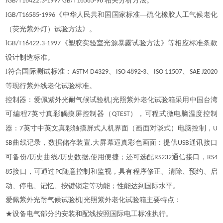
l
相关分析方法。
GB/T16422.3-1997 GB/T16585-96
l
《中华人民共和国国家标准—硫化橡胶人工气候老化
GB/T16585-1996
（荧光紫外灯）试验方法》。
l
《塑胶实验室光源暴露试验方法》等相应标准条款
GB/T16422.3-1997
设计制造标准。
l符合国际测试标准：
、
、
、
ASTM D4329
ISO 4892-3
ISO 11507
SAE J2020
等现行紫外线老化试验标准。
控制器：爱佩紫外光耐气候试验机
|
光照紫外老化试验箱采用中国台湾
可編程
英寸真彩觸摸屏控制器（
），可程式微电脑温度控制
7
QTEST
器：
英寸中英文真彩触摸屏式人机界面（画面对谈式）电脑控制，
7
U
曲线记录，数据储存装置
大屏幕逼真彩色画面：提供
通讯接口
SB
.
USB
可备份
历史曲线
历史数据
使用便捷；还可选配
通信接口，
/
/
,
RS232
RS4
接口，可通过
随意控制和监视，具有程序修正、清除、预约、启
85
PC
动、停电、记忆、按键锁定等功能；性能达到国际
水平。
爱佩紫外光耐气候试验机
|
光照紫外老化试验箱主要特点：
★
设备电气部分的安装和配线按照国际电工标准执行。