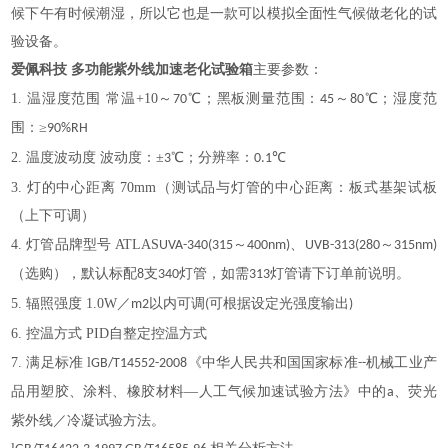
候下午有时候潮湿，所以它也是一款可以模拟全面性气候做老化的试
验设备。
爱佩科技 多功能紫外线加速老化试验箱
主要参数：
1.
温湿度范围
常温
+10
～
℃；黑板测量范围：
～
℃；湿度范
70
45
80
围：≥
90%RH
2.
温度波动度
波动度：
±
℃；分辨率：
℃
3
0.1
3.
灯的中心距离
70mm
（测试品与灯管的中心距离：板式基架试板
（上下可调）
4.
灯管品牌型号
ATLAS
～
、
～
UVA-340(315
400nm)
UVB-313(280
315nm)
（选购），默认标配
支
灯管，如需
灯管请下订单前说明。
8
340
313
5.
辐照强度
1.0W
／
以内可调
可根据设定光强度输出
m2
(
)
6.
控温方式
PID
自整定控温方式
7.
满足标准
l
《中华人民共和国国家标准
机械工业产
GB/T14552-2008
--
品用塑胶、涂料、橡胶材料—人工气候加速试验方法》中的
、荧光
a
紫外线／冷凝试验方法。