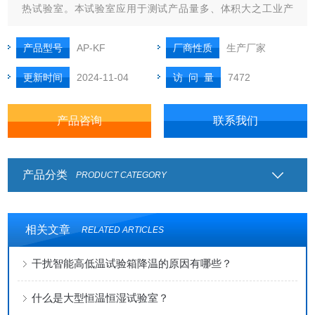
热试验室。本试验室应用于测试产品量多、体积大之工业产
品，如自动化零组件汽车部件、航天工业、国防工业、LED长
型灯具、户外大型广告、批量电子电器件等等相关产品之耐高
产品型号
AP-KF
厂商性质
生产厂家
温、耐低温、耐湿热交变或者恒定试验。
更新时间
2024-11-04
访 问 量
7472
产品咨询
联系我们
产品分类
PRODUCT CATEGORY
相关文章
RELATED ARTICLES
干扰智能高低温试验箱降温的原因有哪些？
什么是大型恒温恒湿试验室？