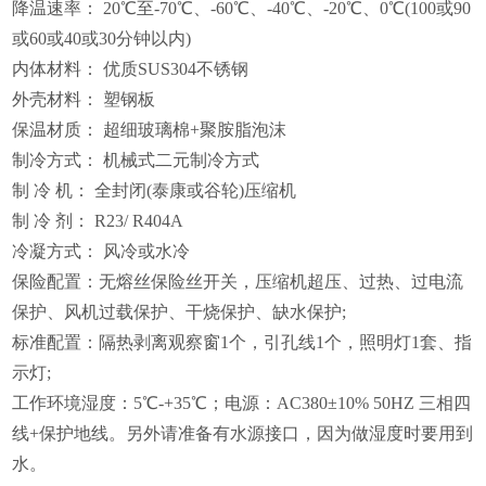
降温速率： 20℃至-70℃、-60℃、-40℃、-20℃、0℃(100或90
或60或40或30分钟以内)
内体材料： 优质SUS304不锈钢
外壳材料： 塑钢板
保温材质： 超细玻璃棉+聚胺脂泡沫
制冷方式： 机械式二元制冷方式
制 冷 机： 全封闭(泰康或谷轮)压缩机
制 冷 剂： R23/ R404A
冷凝方式： 风冷或水冷
保险配置：无熔丝保险丝开关，压缩机超压、过热、过电流
保护、风机过载保护、干烧保护、缺水保护;
标准配置：隔热剥离观察窗1个，引孔线1个，照明灯1套、指
示灯;
工作环境湿度：5℃-+35℃；电源：AC380±10% 50HZ 三相四
线+保护地线。另外请准备有水源接口，因为做湿度时要用到
水。