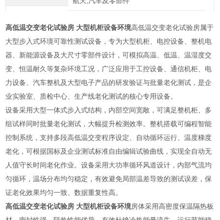
航天,汽车及零部件
高低温交变老化试验房 大型机柜设备环境
高低温交变老化试验房属于
大型步入式环境可靠性测试设备，专为大型机柜、电控设备、整机电
器、新能源设备及大尺寸零部件设计，可模拟高温、低温、温湿度交
变、恒温耐久等复杂环境工况，广泛应用于工控设备、通信机柜、电
力设备、汽车整机及大型电子产品的研发验证与批量老化测试，是企
业实验室、质检中心、生产线老化测试的核心专用设备。
设备采用大型一体式步入式结构，内部空间宽敞，可满足整机柜、多
组试样同时批量老化测试，大幅提升检测效率。整机搭载可编程智能
控制系统，支持多段高低温交变程序设定、自动循环运行、温度梯度
老化，可根据国标及企业测试标准自由编辑试验曲线，实现全自动无
人值守长时间老化作业。设备采用大功率循环风道设计，内部气流均
匀循环，温场分布均匀稳定，有效避免局部温差导致的测试误差，保
证老化效果均匀一致、数据重复性高。
高低温交变老化试验房 大型机柜设备环境
房体采用高密度保温隔热板