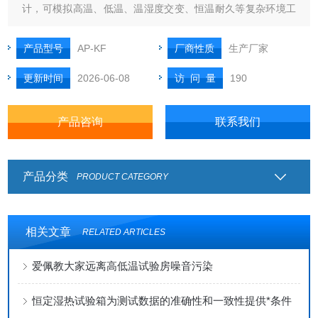
计，可模拟高温、低温、温湿度交变、恒温耐久等复杂环境工
况，广泛应用于工控设备、通信机柜、电力设备、汽车整机及
大型电子产品的研发验证与批量老化测试，是企业实验室、质
产品型号
AP-KF
厂商性质
生产厂家
检中心、生产线老化测试的核心专用设备。
更新时间
2026-06-08
访 问 量
190
产品咨询
联系我们
产品分类
PRODUCT CATEGORY
相关文章
RELATED ARTICLES
爱佩教大家远离高低温试验房噪音污染
恒定湿热试验箱为测试数据的准确性和一致性提供*条件