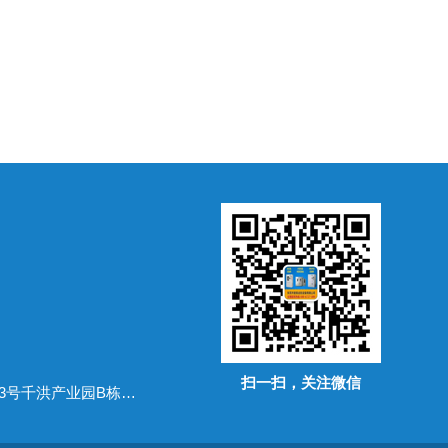
扫一扫，关注微信
地址：广东省常平镇万布路53号千洪产业园B栋四楼