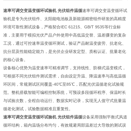
速率可调交变温变循环试验机 光伏组件温循
速率可调交变温变循环试
验机是专为光伏组件、太阳能电池板及新能源精密组件研发的高精度
环境可靠性测试设备，严格契合IEC 61215、GB/T 9535等行业标
准，主要用于模拟光伏产品户外使用中高低温交替、温差骤变的复杂
工况，通过可控速率温变循环测试，验证产品耐温变疲劳、抗老化、
抗分层及性能稳定能力，是光伏企业研发定型、质检认证、批量老化
的核心设备。
设备核心优势为温变速率可精准调节，支持线性、阶梯式温变模式，
可根据不同光伏组件测试需求，自由设定升温、降温速率与高低温循
环区间，常规测试区间覆盖-40℃至85℃，匹配光伏温循老化试验规
范。整机搭载智能可编程控制系统，可预设多段循环程序、保温时长
与试验次数，全程自动运行、数据实时记录，实现无人值守式批量温
循老化测试，试验数据精准且重复性。
速率可调交变温变循环试验机 光伏组件温循
设备采用强制平衡式风道
循环结构，箱内温场分布均匀，有效规避局部温差过大导致的测试误