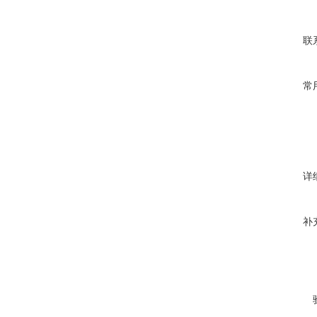
联
常
详
补