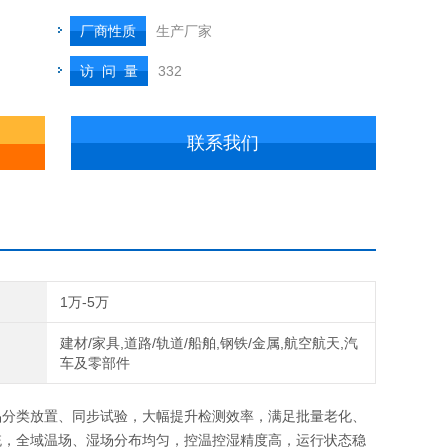
厂商性质
生产厂家
访 问 量
332
联系我们
1万-5万
建材/家具,道路/轨道/船舶,钢铁/金属,航空航天,汽
车及零部件
品分类放置、同步试验，大幅提升检测效率，满足批量老化、
统，全域温场、湿场分布均匀，控温控湿精度高，运行状态稳