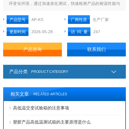
环变化环境，通过加速老化测试，快速检测产品的耐温性能与
结构稳定性，是电子、半导体、汽车电子、新能源、*产品研发
与品控的核心设备。
产品型号
AP-KS
厂商性质
生产厂家
更新时间
2026-05-28
访 问 量
247
产品咨询
联系我们
产品分类
PRODUCT CATEGORY
相关文章
RELATED ARTICLES
高低温交变试验箱的注意事项
塑胶产品高低温测试箱的主要原理是什么