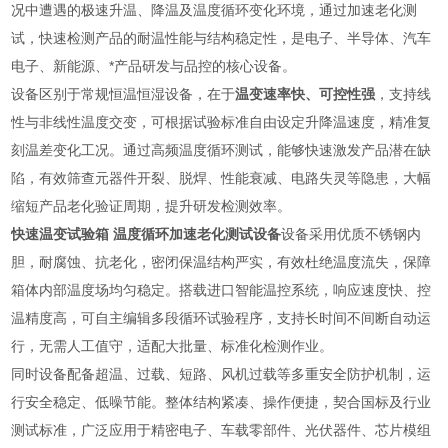
况中遭遇的极速升温、降温及温度循环变化环境，通过加速老化测
试，快速检测产品的耐温性能与结构稳定性，是电子、半导体、汽车
电子、新能源、*产品研发与品控的核心设备。
设备区别于常规恒温恒湿设备，在于
温变速率快、可控性强
，支持线
性与非线性温度交变，可根据试验标准自由设定升降温速度，精准复
刻温差变化工况。通过高频温度循环测试，能够快速激发产品潜在缺
陷，有效筛查元器件开裂、脱焊、性能衰减、电路失灵等隐患，大幅
缩短产品老化验证周期，提升研发检测效率。
快速温变试验箱 温度循环加速老化测试设备
设备采用优质不锈钢内
胆，耐腐蚀、抗老化，密闭保温结构严实，有效杜绝温度流失，保障
箱体内部温度场均匀稳定。搭载进口智能温控系统，响应速度快、控
温精度高，可自主编辑多段循环试验程序，支持长时间不间断自动运
行，无需人工值守，适配大批量、标准化检测作业。
同时设备配备超温、过载、短路、风机过载等多重安全防护机制，运
行安全稳定、低噪节能。整体结构紧凑、操作便捷，契合国标及行业
测试标准，广泛应用于精密电子、车载零部件、光伏器件、芯片模组