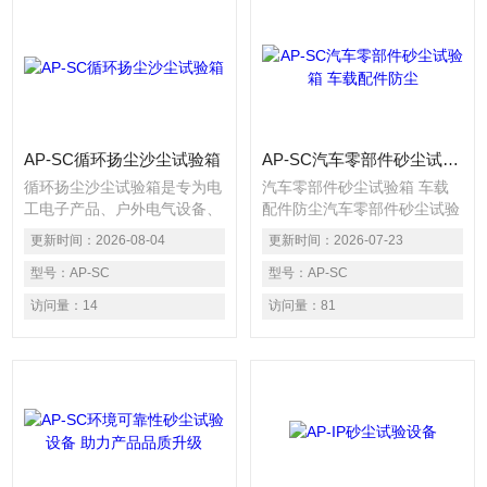
AP-SC循环扬尘沙尘试验箱
AP-SC汽车零部件砂尘试验箱 车载配件防尘
循环扬尘沙尘试验箱是专为电
汽车零部件砂尘试验箱 车载
工电子产品、户外电气设备、
配件防尘汽车零部件砂尘试验
通讯器材、车载电子元器件研
箱是专为车载配件研发设计的
更新时间：
2026-08-04
更新时间：
2026-07-23
发的防尘可靠性测试设备，核
专业防尘可靠性测试设备，主
心用于模拟风沙、扬尘、粉尘
型号：
AP-SC
要模拟车辆在山路、工地、荒
型号：
AP-SC
堆积等恶劣工况，精准检测产
漠、扬尘路段行驶时遇到的风
访问量：
14
访问量：
81
品外壳密封性能，完成IP5X、
沙、浮尘、粉尘侵入环境，精
IP6X防尘防护等级认证试验，
准考核汽车零部件的密封防尘
广泛应用于电子制造、低压电
能力与长期耐尘老化性能
器、智能安防、汽车电子等行
业的新品研发、质检验收与合
规检测。