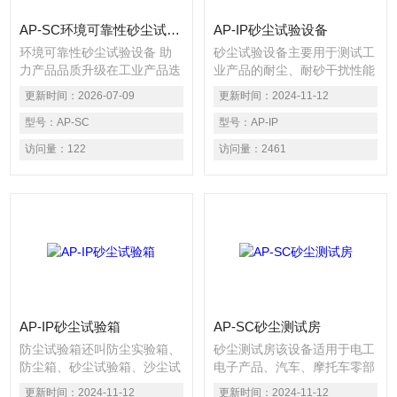
AP-SC环境可靠性砂尘试验设备 助力产品品质升级
AP-IP砂尘试验设备
环境可靠性砂尘试验设备 助
砂尘试验设备主要用于测试工
力产品品质升级在工业产品迭
业产品的耐尘、耐砂干扰性能
代升级的当下，户外设备、汽
测试，能够模拟样品在砂细石
更新时间：
2026-07-09
更新时间：
2024-11-12
车零部件、电子电器、轨道交
及灰尘满天飞的环境里与普通
通器材等产品的防尘耐候性
型号：
AP-SC
环境里样品的实际性能对比测
型号：
AP-IP
能，是衡量产品品质与使用寿
试。常用于汽车配件、打印
访问量：
122
访问量：
2461
命的核心指标，直接决定产品
机、工业产业的成品或者半成
在复杂工况下的运行稳定性。
品需要用到的砂尘试验均可购
环境可靠性砂尘试验设备作为
买此设备
工业产品检测的核心设备，可
精准模拟各类风沙、扬尘
AP-IP砂尘试验箱
AP-SC砂尘测试房
防尘试验箱还叫防尘实验箱、
砂尘测试房该设备适用于电工
防尘箱、砂尘试验箱、沙尘试
电子产品、汽车、摩托车零部
验箱等名称，是一款可以模拟
件、密封件在砂尘环境中防止
更新时间：
2024-11-12
更新时间：
2024-11-12