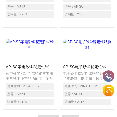
现实环境中的细砂或者灰尘提
砂尘进入密封件和外壳的试
前对工业机械或工业产品的破
型号：
AP-IP
验。以检验电子电工产品、汽
型号：
AP-SC
坏性试验，也是为了防止相关
车、摩托车零部件、密封件在
访问量：
2259
访问量：
2068
机械或者产品在实际应用中造
砂尘环境中的使用、贮存、运
成批量破坏导致直接的重大经
输的性能。试验目的是确定气
济损失。常用于国家标准的防
流携带的粒子对电工产品可能
护等级标准中规定的IP5X和
造成的有害影响。试验可用于
IP6X两个等级的模拟试
模拟开放的由自然环境或者人
为扰动例如车辆运动诱发的砂
尘空气环境条件。
AP-SC家电砂尘稳定性试验箱
AP-SC电子砂尘稳定性试验箱
家电砂尘稳定性试验箱主要用
电子砂尘稳定性试验箱还叫防
于测试工业产品的耐尘、耐砂
尘实验箱、防尘箱、砂尘试验
干扰性能测试，能够模拟样品
箱、沙尘试验箱等名称，是一
更新时间：
2024-11-12
更新时间：
2024-11-12
在砂细石及灰尘满天飞的环境
款可以模拟现实环境中的细砂
里与普通环境里样品的实际性
型号：
AP-SC
或者灰尘提前对工业机械或工
型号：
AP-SC
能对比测试。常用于汽车配
业产品的破坏性试验，也是为
访问量：
2139
访问量：
2215
件、打印机、工业产业的成品
了防止相关机械或者产品在实
或者半成品需要用到的砂尘试
际应用中造成批量破坏导致直
验均可购买此设备。
接的重大经济损失。常用于国