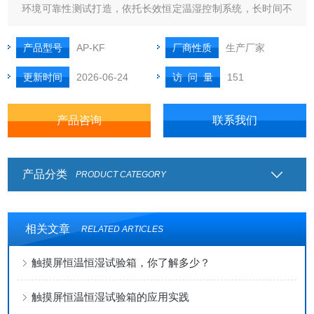
环境可靠性测试打造，依托长效恒定温湿控制系统，长时间不
间断复刻仓储、运输、户外使用等复杂温湿工况，补齐大件产
品品控检测短板，适配品质部常态化整机老化、高低温湿热、
产品型号
AP-KF
厂商性质
生产厂家
温湿循环全项目检测
更新时间
2026-06-24
访 问 量
151
产品咨询
联系我们
产品分类
PRODUCT CATEGORY
相关文章
RELATED ARTICLES
触摸屏恒温恒湿试验箱，你了解多少？
触摸屏恒温恒湿试验箱的应用实践