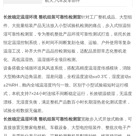
航天,汽车及零部件
长效稳定温湿环境 整机组装可靠性检测室
针对工厂整机成品、大型组
件、大批量组装产品无法放入小型试验机检测的痛点，步入式恒温恒
湿可靠性检测室，专为整机整批产品环境可靠性测试打造，依托长效
恒定温湿控制系统，长时间不间断复刻仓储、运输、户外使用等复杂
温湿工况，补齐大件产品品控检测短板，适配品质部常态化整机老
化、高低温湿热、温湿循环全项目检测。
设备搭载全域循环送风风道系统，搭配高精度温湿度传感模块，消除
大型舱体内边角温差、湿差问题，全程温度波动≤±0.3℃，湿度波动≤
±2%RH，舱内全域温湿度均匀一致。区别于小型试验箱短时运行模
式，本机支持7×24小时连续不间断稳定运行，长效锁温锁湿，无温度
漂移、无湿度失衡，满足整机产品数百小时长期湿热老化测试需求，
试验全程数据无偏差。
长效稳定温湿环境 整机组装可靠性检测室
宽敞步入式开放式舱体，可
直接放置完整家电整机、车载设备、大型电控组装件、整批次电子产