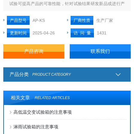
试验可提高产品的可靠性能，针对试验结果研发新品或进行产
品质量的控制。快速温湿度变化试验箱与快速高低温湿度变化
箱是航空、船舶、汽车、电子、家电、通讯、科研等领域**的
产品型号
AP-KS
厂商性质
生产厂家
试验设备，考核和确定此类产品在进行温湿度变化快速变化环
更新时间
2025-04-26
访 问 量
1431
境试验后的参数及性能指标是否满
产品咨询
联系我们
产品分类
PRODUCT CATEGORY
相关文章
RELATED ARTICLES
高低温交变试验箱的注意事项
淋雨试验箱的注意事项