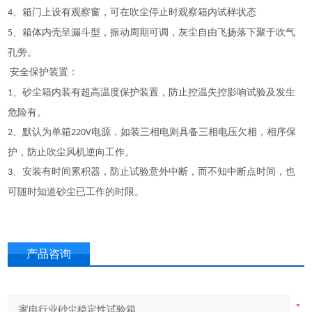
、箱门上设有观察窗，可在吹尘停止时观察箱内试样状态
4
、箱体内壳呈漏斗型，振动周期可调，灰尘自由飞扬落下聚于吹气
5
孔旁
。
安全保护装置：
、
砂尘
箱内
装有超高
温度保护
装置
，防止控温失控影响试验
及发生
1
危险有。
、
默认为单箱
电源，如装三相电则具备
三相电压欠相，相序保
2
220V
护，防止吹尘风机逆向工作
。
、安装有时间累积器，防止试验意外中断，而不知中断点时间
，也
3
可随时知道砂尘已工作的时限。
产品咨询