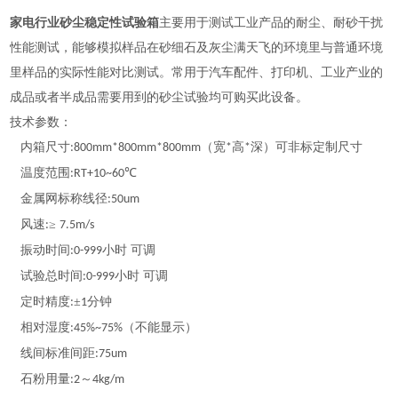
家电行业砂尘稳定性试验箱
主要用于测试工业产品的耐尘、耐砂干扰
性能测试，能够模拟样品在砂细石及灰尘满天飞的环境里与普通环境
里样品的实际性能对比测试。常用于汽车配件、打印机、工业产业的
成品或者半成品需要用到的砂尘试验均可购买此设备。
技术参数：
内箱尺寸
（宽
高
深）可非标定制尺寸
:800mm*800mm*800mm
*
*
温度范围
℃
:RT+10~60
金属网标称线径
:50um
风速
≥
:
7.5m/s
振动时间
小时 可调
:0-999
试验总时间
小时 可调
:0-999
定时精度
±
分钟
:
1
相对湿度
（不能显示）
:45%~75%
线间标准间距
:75um
石粉用量
～
:2
4kg/m