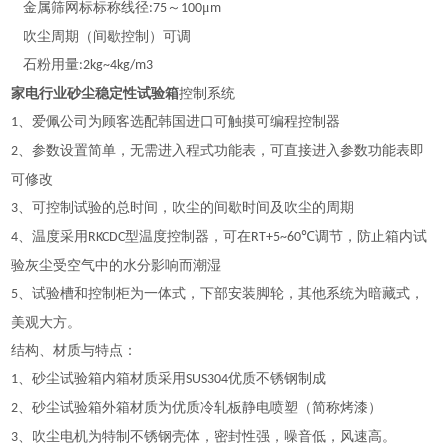
金属筛网标标称线径
～
μ
:75
100
m
吹尘周期（间歇控制）可调
石粉用量
:2kg~4kg/m3
家电行业砂尘稳定性试验箱
控制系统
、
爱佩公司为顾客选
配韩国
进口
可
触摸可编程
控制器
1
、参数设置简单，无需进入程式功能表，可直接进入参数功能表即
2
可修改
、可控制试验的总时间，吹尘的间歇时间及吹尘的周期
3
、温度采用
型温度控制器，可在
调节，防止箱内试
4
RKCDC
RT+5~60℃
验灰尘受空气中的水分影响而潮湿
、试验槽和控制柜为一体式，下部安装脚轮，其他系统为暗藏式，
5
美观大方
。
结构、材质与特点：
、
砂尘
试验箱内
箱材质采用
优质
不锈钢制成
1
SUS304
、
砂尘
试验箱外
箱材质
为优质冷轧板静电喷塑
（简称烤漆）
2
、吹尘电机为特制不锈钢壳体，密封性强，噪音低，风速高
。
3