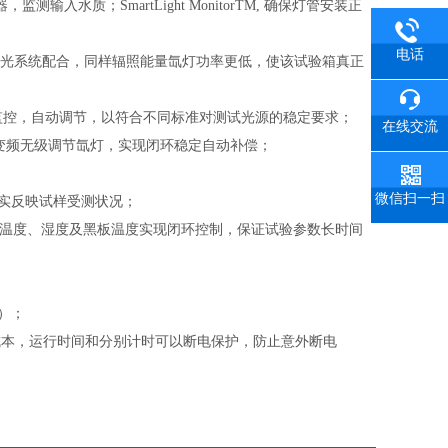
水质；SmartLight MonitorTM, 确保灯管安装正
电话
的滤光系统配合，同样辐照能量氙灯功率更低，使该试验箱真正
设定，实时监控，自动调节，以符合不同标准对测试光源的稳定要求；
在线交流
流变频无级调节氙灯，实现闭环稳定自动补偿；
微信扫一扫
真实反映试样受测状况；
内温度、湿度及黑板温度实现闭环控制，保证试验参数长时间
）；
成本，运行时间和分别计时可以断电保护，防止意外断电