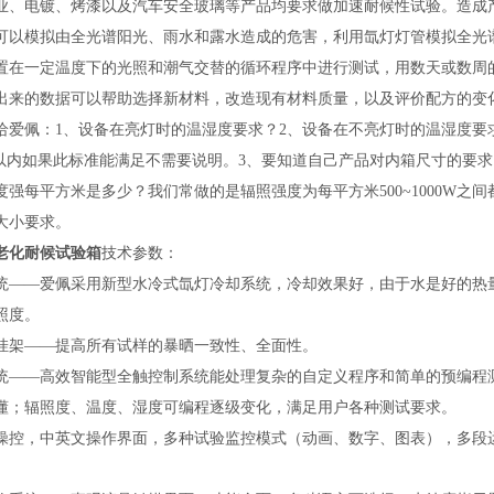
业、电镀、烤漆以及汽车安全玻璃等产品均要求做加速耐候性试验。造成
可以模拟由全光谱阳光、雨水和露水造成的危害，利用氙灯灯管模拟全光
置在一定温度下的光照和潮气交替的循环程序中进行测试，用数天或数周
出来的数据可以帮助选择新材料，改造现有材料质量，以及评价配方的变
给爱佩：
1、设备在亮灯时的温湿度要求？2、设备在不亮灯时的温湿度要
%以内如果此标准能满足不需要说明。3、要知道自己产品对内箱尺寸的要
度强每平方米是多少？我们常做的是辐照强度为每平方米500~1000W之
大小要求。
老化耐候试验箱
技术参数：
统
——爱佩采用新型水冷式氙灯冷却系统，冷却效果好，由于水是好的热
照度。
挂架
——提高所有试样的暴晒一致性、全面性。
统
——高效智能型全触控制系统能处理复杂的自定义程序和简单的预编程
懂；辐照度、温度、湿度可编程逐级变化，满足用户各种测试要求。
操控，中英文操作界面，多种试验监控模式（动画、数字、图表），多段