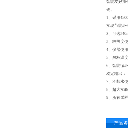
智能友好操
确。
1、采用4
实现节能环
2、可选34
3、辐照度
4、仪器使
5、黑板温
6、智能循
稳定输出；
7、冷却水
8、超大实
9、所有试
产品咨