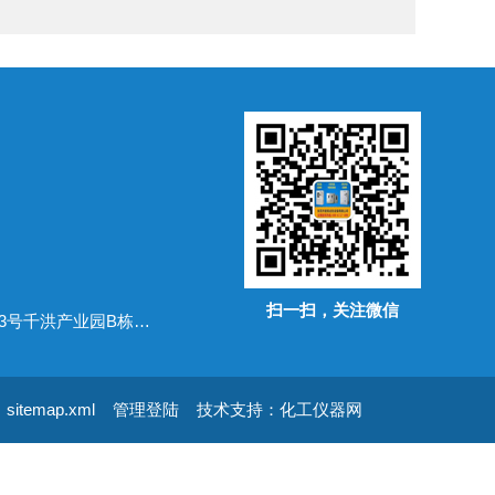
扫一扫，关注微信
地址：广东省常平镇万布路53号千洪产业园B栋四楼
sitemap.xml
管理登陆
技术支持：
化工仪器网