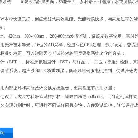
作系统
——直观液晶触摸界面，功能全面，多种语言可选择；水纯度指示器，监测输入
500W水冷长弧氙灯，创点光源式高效电能、光能转换技术，与高透过率
保；
0nm、420nm、300-400nm 、280-800nm波段监测，辐照度数字
使用光纤技术导光，16位的AD采样，经过32位CPU处理，数字设定，交
用标准灯校正，可以消除因长期试验对辐照度采集系统老化的衰减；
度计（BPT）、标准黑板温度计（BST）与样品同一工位（等距）检测，
环调节系统，超声波和PTC双重加湿，循环风速伺服电机控制，使试验仓
使用内部循环和高能效热交换系统混合，更高程度节约用水量；
验仓设计，大尺寸转鼓式试样挂栏，曝晒面积达3500cm2。（可定制试样架
样夹实现分别计时，可进行不同试样同机实验，方便测试监控，降低运行
询