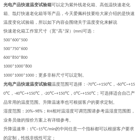
光电产品快速温变试验箱
可以定为紫外线老化箱、高低温快速老化
箱、氙灯快速老化箱等等产品，今天爱佩科技要给大家介绍的是快速
温度变化试验箱，所以如下内容会围绕关于温度变化来解说
快速老化箱工作室尺寸（宽
高
深）
可选：
*
*
(mm)
500*600*500
500*750*600
600*850*800
1000*1000*800
；更多非标尺寸可以定制。
1000*1000*1000
光电产品快速温变试验箱
温度范围可选择：
，
-70℃~+150℃
-
6
0℃~+15
，
，
，
；
可选择适合自己产
0℃
-40℃~+150℃
-20℃~+150℃
0℃~+150℃
品常用的温度范围。升降温速率也可根据客户的要求定制。
湿度范围：
；
相对温湿度可调范围请参考温湿度范围图，
20%~98%
RH
业务员做的报价方案上有详细参考。
升降温速率：
℃
℃
的中间任意一个指标都可以根据客户要求
1
~15
/min
的定制，性线非线性可定；