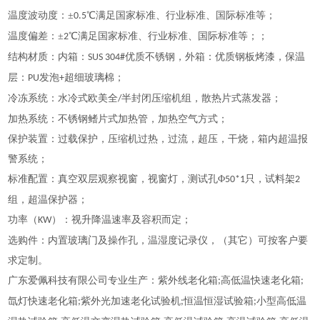
温度波动度：
±
℃满足国家标准、行业标准、国际标准等；
0.5
温度偏差：
±
℃满足国家标准、行业标准、国际标准等；；
2
结构材质：内箱：
优质不锈钢，外箱：优质钢板烤漆，保温
SUS 304#
层：
发泡
超细玻璃棉；
PU
+
冷冻系统：水冷式欧美全
半封闭压缩机组，散热片式蒸发器；
/
加热系统：不锈钢鳍片式加热管，加热空气方式；
保护装置：过载保护，压缩机过热，过流，超压，干烧，箱内超温报
警系统；
标准配置：真空双层观察视窗，视窗灯，测试孔
Φ
只，试料架
50*1
2
组，超温保护器；
功率（
）：视升降温速率及容积而定；
KW
选购件：内置玻璃门及操作孔，温湿度记录仪，（其它）可按客户要
求定制。
广东爱佩科技有限公司专业生产：紫外线老化箱
高低温快速老化箱
;
;
氙灯快速老化箱
紫外光加速老化试验机
恒温恒湿试验箱
小型高低温
;
;
;