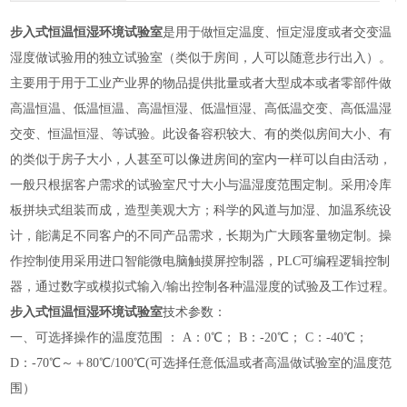
步入式恒温恒湿环境试验室
是用于做恒定温度、恒定湿度或者交变温
湿度做试验用的独立试验室（类似于房间，人可以随意步行出入）。
主要用于用于工业产业界的物品提供批量或者大型成本或者零部件做
高温恒温、低温恒温、高温恒湿、低温恒湿、高低温交变、高低温湿
交变、恒温恒湿、等试验。此设备容积较大、有的类似房间大小、有
的类似于房子大小，人甚至可以像进房间的室内一样可以自由活动，
一般只根据客户需求的试验室尺寸大小与温湿度范围定制。采用冷库
板拼块式组装而成，造型美观大方；科学的风道与加湿、加温系统设
计，能满足不同客户的不同产品需求，长期为广大顾客量物定制。操
作控制使用采用进口智能微电脑触摸屏控制器，
PLC可编程逻辑控制
器，通过数字或模拟式输入/输出控制各种温湿度的试验及工作过程。
步入式恒温恒湿环境试验室
技术参数：
一、可选择操作的温度范围
：
A：0℃； B：-20℃； C：-40℃；
D：-70℃～＋80℃/100℃(可选择任意低温或者高温做试验室的温度范
围）