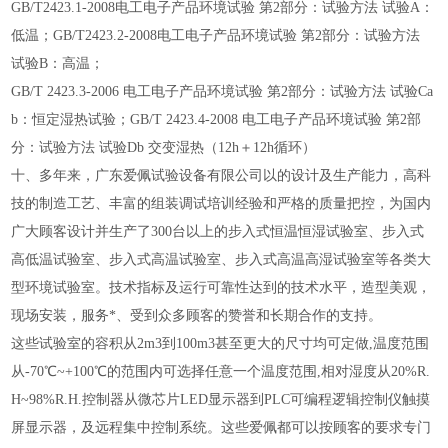
GB/T2423.1-2008电工电子产品环境试验 第2部分：试验方法 试验A：
低温；GB/T2423.2-2008电工电子产品环境试验 第2部分：试验方法
试验B：高温；
GB/T 2423.3-2006 电工电子产品环境试验 第2部分：试验方法 试验Ca
b：恒定湿热试验；GB/T 2423.4-2008 电工电子产品环境试验 第2部
分：试验方法 试验Db 交变湿热（12h＋12h循环）
十、多年来，
广东爱佩试验设备有限公司
以的设计及生产能力，高科
技的制造工艺、丰富的组装调试培训经验和严格的质量把控，为国内
广大顾客设计并生产了
300台以上的步入式恒温恒湿试验室、步入式
高低温试验室、步入式高温试验室、步入式高温高湿试验室等各类大
型环境试验室。技术指标及运行可靠性达到的技术水平，造型美观，
现场安装，服务*、受到众多顾客的赞誉和长期合作的支持。
这些试验室的容积从
2m3到100m3甚至更大的尺寸均可定做,温度范围
从-70℃~+100℃的范围内可选择任意一个温度范围,相对湿度从20%R.
H~98%R.H.控制器从微芯片LED显示器到PLC可编程逻辑控制仪触摸
屏显示器，及远程集中控制系统。这些爱佩都可以按顾客的要求专门