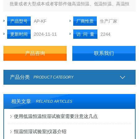
批量或者大型成本或者零部件做高温恒温、低温恒温、高温恒
湿、低温恒湿、高低温交变、高低温湿交变、恒温恒湿、等试
验。此设备容积较大、有的类似房间大小、有的类似于房子大
产品型号
AP-KF
厂商性质
生产厂家
小，人甚至可以像进房间的室内一样可以自由活动，一般只根
更新时间
2024-11-11
访 问 量
2244
据客户需求的试验室尺寸大小与温湿
产品咨询
联系我们
产品分类
PRODUCT CATEGORY
相关文章
RELATED ARTICLES
使用低温恒温恒湿试验室需要注意这几点
恒温恒湿试验室|仪器介绍