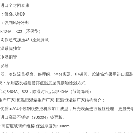
：进口全封闭泰康
式：复叠式制冷
式：强制风冷冷却
：
、
（环保型）
R404A
R23
路均作通气加压
捡漏测试
48H
.
降温系统独立
式冷媒铜管
蒸发器
滤器、冷媒流量视窗、修理阀、油分离器、电磁阀、贮液筒均采用进口原
统：采用蒸发器盘管露点温度层流接触除湿方式
启动
、
，除湿时只启动
（节能降耗）
R404A
R23
R404A
生产厂家
恒温恒湿箱生产厂家
恒温恒湿箱厂家结构简介：
|
|
用优质
不锈钢板数控机床加工成型，外壳表面进行拉丝处理，更显光
su304
用进口高级不锈钢（
）镜面板。
SUS304
质
高密度玻璃纤维棉
保温厚度为
:
.
100mm