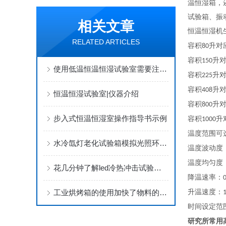
温恒湿箱，
试验箱、振
相关文章
恒温恒湿机
RELATED ARTICLES
容积
升对
80
容积
升
150
使用低温恒温恒湿试验室需要注意这几点
容积
升
225
容积
升
408
恒温恒湿试验室|仪器介绍
容积
升
800
步入式恒温恒湿室操作指导书示例
容积
升
1000
温度范围可
水冷氙灯老化试验箱模拟光照环境的设备
温度波动度
温度均匀度
花几分钟了解led冷热冲击试验机如何选择
降温速率：
0
工业烘烤箱的使用加快了物料的干燥速度
升温速度：
1
时间设定范
研究所常用