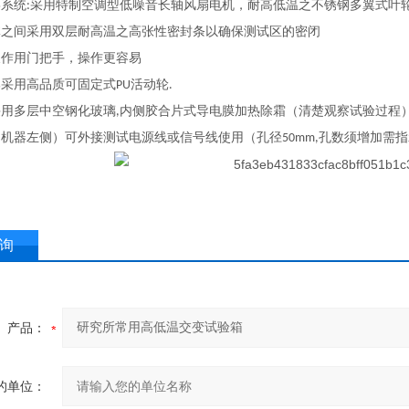
环系统
采用特制空调型低噪音长轴风扇电机，耐高低温之不锈钢多翼式叶
:
体之间采用双层耐高温之高张性密封条以确保测试区的密闭
反作用门把手，操作更容易
部采用高品质可固定式
活动轮
PU
.
采用多层中空钢化玻璃
内侧胶合片式导电膜加热除霜（清楚观察试验过程
,
（机器左侧）可外接测试电源线或信号线使用（孔径
孔数须增加需指
50mm,
询
产品：
的单位：