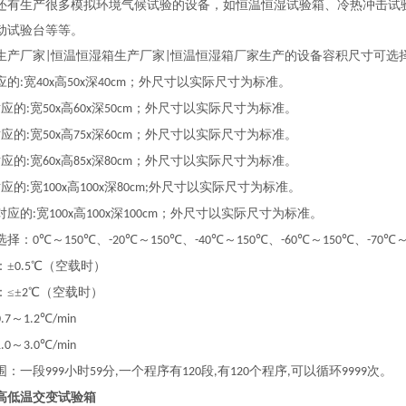
还有生产很多模拟环境气候试验的设备，如恒温恒湿试验箱、冷热冲击试
动试验台等等。
生产厂家
恒温恒湿箱生产厂家
恒温恒湿箱厂家生产的设备容积尺寸可选
|
|
应的
宽
高
深
；外尺寸以实际尺寸为标准。
:
40x
50x
40cm
对应的
宽
高
深
；外尺寸以实际尺寸为标准。
:
50x
60x
50cm
对应的
宽
高
深
；外尺寸以实际尺寸为标准。
:
50x
75x
60cm
对应的
宽
高
深
；外尺寸以实际尺寸为标准。
:
60x
85x
80cm
对应的
宽
高
深
外尺寸以实际尺寸为标准。
:
100x
100x
80cm;
对应的
宽
高
深
；外尺寸以实际尺寸为标准。
:
100x
100x
100cm
选择：
℃～
℃、
℃～
℃、
℃～
℃、
℃～
℃、
℃
0
150
-20
150
-40
150
-60
150
-70
：
±
℃（空载时）
0.5
：
≤±
℃（空载时）
2
～
℃
.7
1.2
/min
～
℃
.0
3.0
/min
围：一段
小时
分
一个程序有
段
有
个程序
可以循环
次。
999
59
,
120
,
120
,
9999
高低温交变试验箱