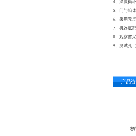
、温度循
4
、门与箱
5
、采用无
6
、机器底
7
、观察窗
8
、测试孔
9
产品咨
您