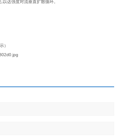
轮
以达强度对流垂直扩散循环。
,
）
示）