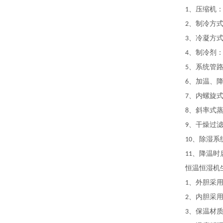
、压缩机
1
、制冷方
2
、冷凝方
3
、制冷剂
4
、系统管
5
、加温、
6
、内螺旋
7
、斜率式
8
、干燥过
9
、除湿系
10
、降温时
11
恒温恒湿机
、外胆采
1
、内胆采
2
、保温材
3