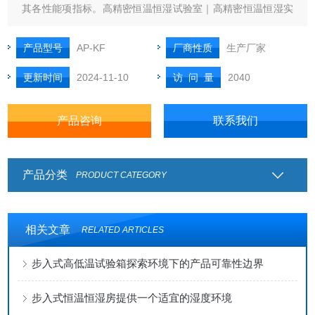
其各性能项指标。高精密恒温恒湿试验室｜高精密恒温恒湿实
验室的控制部分设计在设备的右侧，分布有温控仪、控制开关
等，操作方便，简单，易于维护。 本试验室选用优质材料，使
产品型号
AP-KF
厂商性质
生产厂家
用国内目前*的加工设备加工成型。
更新时间
2024-11-10
访 问 量
2040
产品咨询
联系我们
产品分类
PRODUCT CATEGORY
相关文章
RELATED ARTICLES
步入式高低温试验箱探索环境下的产品可靠性边界
步入式恒温恒湿房提供一个适宜的湿度环境