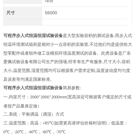
综合
尺寸
56000
可程序步入式恒温恒湿试验设备
是大型实验容积的测试设备
而步入式
,
恒温环境测试箱则是相对小一点容积的实验室
不过他们均是提供给大
,
型零配件或者组件做工业模拟环境温度测试的设备
。
此类设备是广东
爱佩试验设备有限公司生产的强项
经常有生产有服务
尺寸大小
容积
,
,
,
大小
温度范围
湿度范围均可以根据客户需求定制
温度波动度均匀度
,
,
,
及误差等均满足国家标准
。
可程序步入式恒温恒湿试验设备
简易参数
:
的尺寸或
一
内室尺寸：
宽高深还可根据客户规定
.
2000*2000*2000mm(
者按产品量身定做）
二
系统：平衡调温（调湿）方式
.
三
温度范围：高温：
℃
如需更高请评估价格时说明
；低温度：
.
+85
(
)
℃，
℃，
℃，
℃，
℃
0
-20
-40
-60
-70