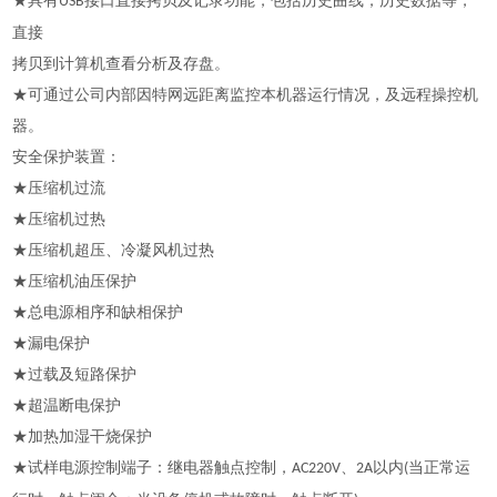
★具有
接口直接拷贝及记录功能，包括历史曲线，历史数据等，
USB
直接
拷贝到计算机查看分析及存盘。
★可通过公司内部因特网远距离监控本机器运行情况，及远程操控机
器。
安全保护装置：
★压缩机过流
★压缩机过热
★压缩机超压、冷凝风机过热
★压缩机油压保护
★总电源相序和缺相保护
★漏电保护
★过载及短路保护
★超温断电保护
★加热加湿干烧保护
★试样电源控制端子：继电器触点控制，
、
以内
当正常运
AC220V
2A
(