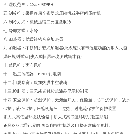
四
湿度范围：
～
.
30%
95%RH
五
制冷机：采用泰康全密闭式压缩机或半密闭压缩机
.
六
制冷方式：机械压缩二元复叠制冷
.
七
冷却方式：水冷
.
八
加热器：优质镍铬合金加热器
.
九
加湿器：不锈钢护套式加湿器
此系统只有带湿度功能的
步入式恒
.
(
温环境测试室
步入式恒温环境测试箱
才有
|
)
十
鼓风机：离心风机
.
十一
温度传感器：
铂电阴
.
PT100
十二
门观察窗：镀加热膜中空玻璃
.
十三
控制器：三元或者触控式液晶显示控制器
.
十四
安全保护：超温保护，无熔丝开关，保险丝，防干烧保护，缺水
.
保护，液位保护，压缩机超压、过热、过电流保护等保护装置
步入式高低温环境试验箱｜步入式高低温环境试验室功能：
★具
通讯界面
可双向操控机器及电脑硬盘储存资料。
R-232C
,