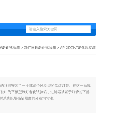
候老化试验箱
>
氙灯日晒老化试验箱
> AP-XD氙灯老化观察箱
内的顶部安装了一个或多个风冷型的氙灯灯管。在这一系统
还被叫为平板型氙灯老化试验箱，过滤器被置于灯管的下部,
射系统以增强辐照度的分布均匀性。