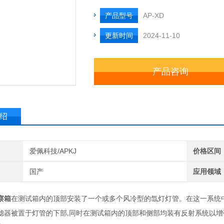
产品型号
AP-XD
更新时间
2024-11-10
产品咨询
绍
爱佩科技/APKJ
价格区间
国产
应用领域
察箱
在测试
箱内
的顶部安装了一个或多个
风
冷
型的
氙灯
灯
管。在这一系统
滤器被置于灯管
的
下部
同时在测试
箱内
的顶部和侧部
均
装有反射系统以增
,