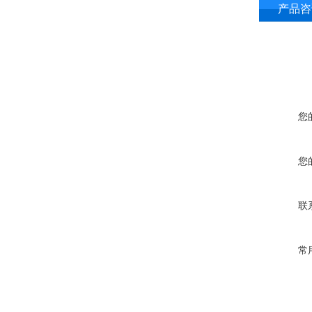
产品咨
您
您
联
常