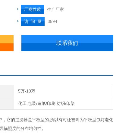
厂商性质
生产厂家
访 问 量
3594
联系我们
5万-10万
化工,包装/造纸/印刷,纺织/印染
中，
它的
过滤器是平板型的
所以有时还被叫为
平板型
氙灯老化
,
强辐照度的
分布
均匀性。