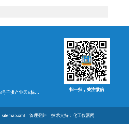
扫一扫，关注微信
地址：广东省常平镇万布路53号千洪产业园B栋四楼
sitemap.xml
管理登陆
技术支持：
化工仪器网