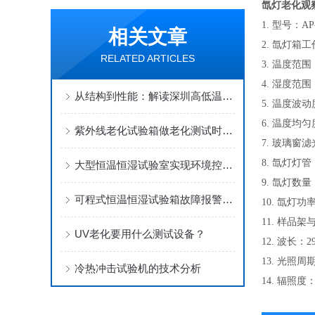
氙灯老化观
1. 型号：
相关文章
2. 氙灯箱
RELATED ARTICLES
3. 温度范围
4. 湿度范
从结构到性能：解读深圳高低温交变湿热试验箱
5. 温度波
6. 温度均
紫外线老化试验箱做老化测试时的对用水要求
7. 玻璃窗
8. 氙灯灯
大型恒温恒湿试验室实现环境控制的探索与实践
9. 氙灯数
可程式恒温恒湿试验箱故障报警怎样排除
10. 氙灯功率
11. 样品
UV老化要用什么测试设备？
12. 波长：2
13. 光照
冷热冲击试验机的技术分析
14. 辐照度