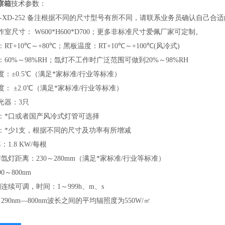
察箱
技术参数：
AP-XD-252 备注根据不同的尺寸型号有所不同，请联系业务员确认自己合
工作室尺寸： W600*H600*D700；更多非标准尺寸爱佩厂家可定制。
：RT+10℃～+80℃；黑板温度：RT+10℃～+100℃(风冷式)
围：60%～98%RH；氙灯不工作时广泛范围可做到20%～98%RH
动度：±0.5℃（满足*家标准/行业等标准）
匀度： ±2.0℃（满足*家标准/行业等标准）
滤光器：3只
管：*口或者国产风冷式灯管可选择
量：*少1支，根据不同的尺寸及功率有所增减
：1.8 KW/每根
架与氙灯距离：230～280mm（满足*家标准/行业等标准）
90～800nm
周期连续可调，时间：1～999h、m、s
：290nm—800nm波长之间的平均辐照度为550W/㎡